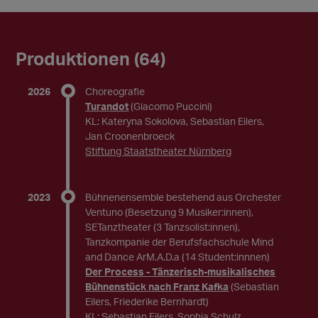
Produktionen (64)
2026
Choreografie
Turandot
(Giacomo Puccini)
KL: Kateryna Sokolova, Sebastian Eilers,
Jan Croonenbroeck
Stiftung Staatstheater Nürnberg
2023
Bühnenensemble bestehend aus Orchester
Ventuno (Besetzung 9 Musiker:innen),
SETanztheater (3 Tanzsolist:innen),
Tanzkompanie der Berufsfachschule Mind
and Dance ArM.A.D.a (14 Student:innnen)
Der Process - Tänzerisch-musikalisches
Bühnenstück nach Franz Kafka
(Sebastian
Eilers, Friederike Bernhardt)
KL: Sebastian Eilers, Sophia Schulz