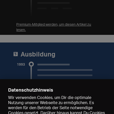
______________
1995 bis 1997
Premium-Mitglied werden, um diesen Artikel zu
1995
_______________________
lesen.
______________
1993 bis 1995
1993
Ausbildung
________________________
__________
______________
1993
______________
________________________
________________________
________________
________________________
Datenschutzhinweis
____ 1991 - 1993
Wir verwenden Cookies, um Dir die optimale
Nutzung unserer Webseite zu ermöglichen. Es
werden für den Betrieb der Seite notwendige
Cookies gesetzt. Darüber hinaus kannst Du Cookies
Premium-Mitglied werden, um diesen Artikel zu