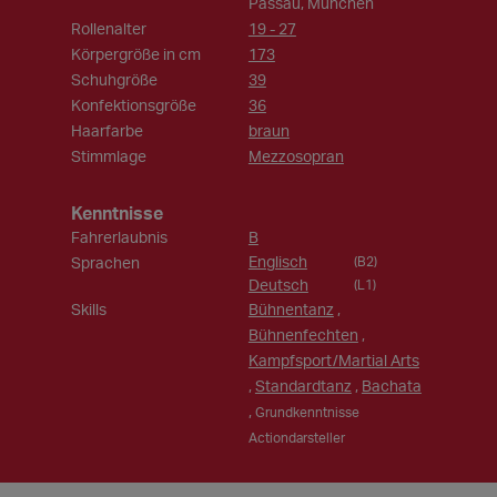
Passau, München
Rollenalter
19 - 27
Körpergröße in cm
173
Schuhgröße
39
Konfektionsgröße
36
Haarfarbe
braun
Stimmlage
Mezzosopran
Kenntnisse
Fahrerlaubnis
B
Englisch
Sprachen
(B2)
Deutsch
(L1)
Skills
Bühnentanz
,
Bühnenfechten
,
Kampfsport/Martial Arts
,
Standardtanz
,
Bachata
,
Grundkenntnisse
Actiondarsteller