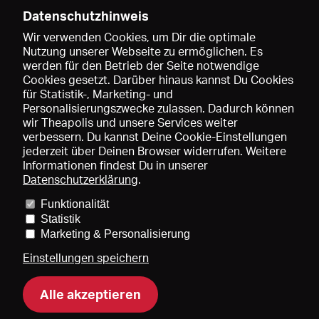
E-M.:
thyra.jansenolliges@gmail.com
Datenschutzhinweis
Wir verwenden Cookies, um Dir die optimale
Nutzung unserer Webseite zu ermöglichen. Es
werden für den Betrieb der Seite notwendige
Cookies gesetzt. Darüber hinaus kannst Du Cookies
für Statistik-, Marketing- und
Personalisierungszwecke zulassen. Dadurch können
wir Theapolis und unsere Services weiter
verbessern. Du kannst Deine Cookie-Einstellungen
jederzeit über Deinen Browser widerrufen. Weitere
Informationen findest Du in unserer
Datenschutzerklärung
.
Funktionalität
Preise und Mitgliedschaften
KIBA
Gagenspiegel
Statistik
Mediadaten
Über uns
Impressum
AGB
Datenschutz
Marketing & Personalisierung
Kontakt
Hilfe
Newsletter
Einstellungen speichern
Alle akzeptieren
DE
EN
FR