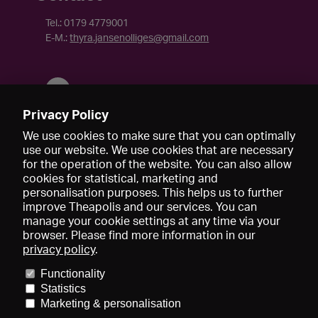
Tel.: 0179 4779001
E-M.:
thyra.jansenolliges@gmail.com
Privacy Policy
We use cookies to make sure that you can optimally
use our website. We use cookies that are necessary
for the operation of the website. You can also allow
cookies for statistical, marketing and
personalisation purposes. This helps us to further
improve Theapolis and our services. You can
manage your cookie settings at any time via your
browser. Please find more information in our
privacy policy
.
Prix et adhésions
KIBA
Gagenspiegel
Functionality
Données médiatiques
Qui sommes-nous?
Mentions légales
Statistics
Conditions générales de vente
Protection des données
Marketing & personalisation
Contact
Aide
Newsletter