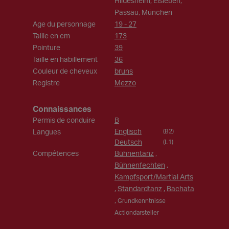
Hildesheim, Eisleben,
Passau, München
Age du personnage
19 - 27
Taille en cm
173
Pointure
39
Taille en habillement
36
Couleur de cheveux
bruns
Registre
Mezzo
Connaissances
Permis de conduire
B
Englisch
Langues
(B2)
Deutsch
(L1)
Compétences
Bühnentanz
,
Bühnenfechten
,
Kampfsport/Martial Arts
,
Standardtanz
,
Bachata
,
Grundkenntnisse
Actiondarsteller