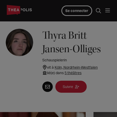
Se connecter
Thyra Britt
Jansen-Olliges
Schauspielerin
vit à
Köln, Nordrhein-Westfalen
lié(e) dans
5 théâtres
Suivre