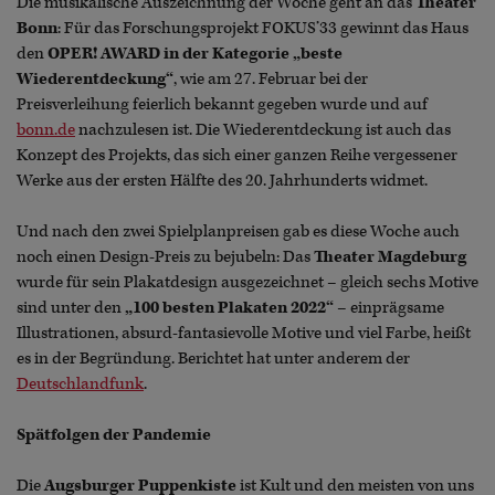
Die musikalische Auszeichnung der Woche geht an das
Theater
Bonn
: Für das Forschungsprojekt FOKUS’33 gewinnt das Haus
den
OPER! AWARD in der Kategorie „beste
Wiederentdeckung“
, wie am 27. Februar bei der
Preisverleihung feierlich bekannt gegeben wurde und auf
bonn.de
nachzulesen ist. Die Wiederentdeckung ist auch das
Konzept des Projekts, das sich einer ganzen Reihe vergessener
Werke aus der ersten Hälfte des 20. Jahrhunderts widmet.
Und nach den zwei Spielplanpreisen gab es diese Woche auch
noch einen Design-Preis zu bejubeln: Das
Theater Magdeburg
wurde für sein Plakatdesign ausgezeichnet – gleich sechs Motive
sind unter den
„100 besten Plakaten 2022“
– einprägsame
Illustrationen, absurd-fantasievolle Motive und viel Farbe, heißt
es in der Begründung. Berichtet hat unter anderem der
Deutschlandfunk
.
Spätfolgen der Pandemie
Die
Augsburger Puppenkiste
ist Kult und den meisten von uns