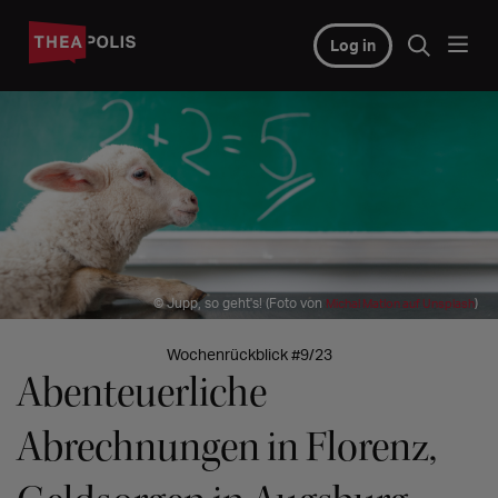
Log in
© Jupp, so geht's! (Foto von
)
Michal Matlon auf Unsplash
Wochenrückblick #9/23
Abenteuerliche
Abrechnungen in Florenz,