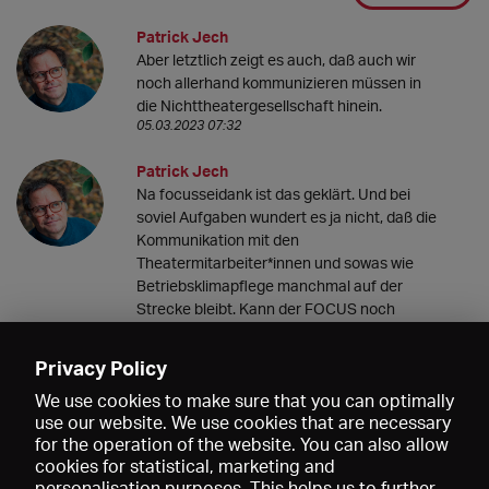
Patrick Jech
Aber letztlich zeigt es auch, daß auch wir
noch allerhand kommunizieren müssen in
die Nichttheatergesellschaft hinein.
05.03.2023 07:32
Patrick Jech
Na focusseidank ist das geklärt. Und bei
soviel Aufgaben wundert es ja nicht, daß die
Kommunikation mit den
Theatermitarbeiter*innen und sowas wie
Betriebsklimapflege manchmal auf der
Strecke bleibt. Kann der FOCUS noch
erklären, was eine "Vorführung" ist und wie
ein*e Intendant*in diese inszeniert?
Privacy Policy
04.03.2023 20:18
We use cookies to make sure that you can optimally
use our website. We use cookies that are necessary
for the operation of the website. You can also allow
cookies for statistical, marketing and
personalisation purposes. This helps us to further