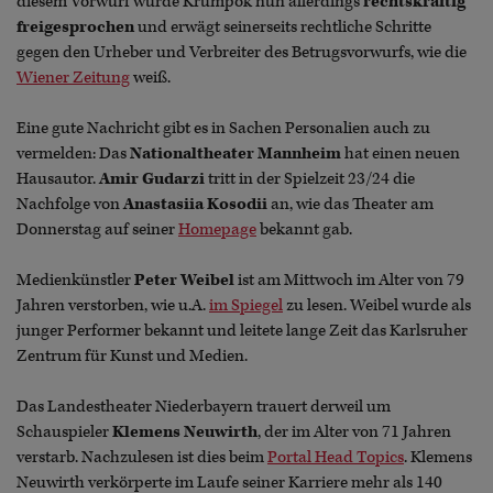
diesem Vorwurf wurde Krumpök nun allerdings
rechtskräftig
freigesprochen
und erwägt seinerseits rechtliche Schritte
gegen den Urheber und Verbreiter des Betrugsvorwurfs, wie die
Wiener Zeitung
weiß.
Eine gute Nachricht gibt es in Sachen Personalien auch zu
vermelden: Das
Nationaltheater Mannheim
hat einen neuen
Hausautor.
Amir Gudarzi
tritt in der Spielzeit 23/24 die
Nachfolge von
Anastasiia Kosodii
an, wie das Theater am
Donnerstag auf seiner
Homepage
bekannt gab.
Medienkünstler
Peter Weibel
ist am Mittwoch im Alter von 79
Jahren verstorben, wie u.A.
im Spiegel
zu lesen. Weibel wurde als
junger Performer bekannt und leitete lange Zeit das Karlsruher
Zentrum für Kunst und Medien.
Das Landestheater Niederbayern trauert derweil um
Schauspieler
Klemens Neuwirth
, der im Alter von 71 Jahren
verstarb. Nachzulesen ist dies beim
Portal Head Topics
. Klemens
Neuwirth verkörperte im Laufe seiner Karriere mehr als 140