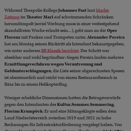
Während Theapolis-Kollege
Johannes Fast
laut
Marler
Zeitung
im
Theater Marl
auf schwimmenden Schränken
herumdümpelt (soviel Werbung muss in einer weitestgehend
skandalfreien Woche erlaubt sein…), geht man an der
Oper
Florenz
mit Pauken und Trompeten unter.
Alexander Pereira
hat am Montag seinen Rücktritt als Intendant bekanntgegeben,
wie unter anderem
BR Klassik berichtet
. Der Schritt war
absehbar und wohl begründbar: Gegen Pereira laufen mehrere
Ermittlungsverfahren wegen Veruntreuung und
Geldunterschlagungen
, die Liste seiner abgerechneten Spesen
ist abenteuerlich und reicht von einem Restaurantbesuch in
Ibiza bis zu einem Helikopterflug.
Weniger erhebliche Dimensionen hatten die Betrugsvorwürfe
gegen den Intendanten des
Kultur.Sommer.Semmering
,
Florian Krumpöck
: Er und eine Mitangeklagte sollen dem
Land Niederösterreich zwischen 2019 und 2021 zu hohe
Rechnungen für Infrastrukturförderung vorgelegt haben. Von