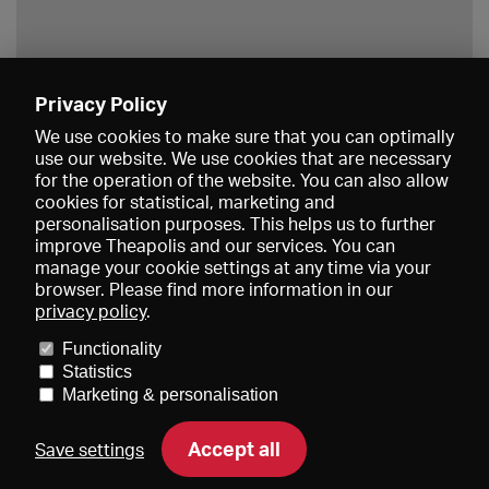
Privacy Policy
Save
We use cookies to make sure that you can optimally
use our website. We use cookies that are necessary
for the operation of the website. You can also allow
cookies for statistical, marketing and
personalisation purposes. This helps us to further
improve Theapolis and our services. You can
manage your cookie settings at any time via your
browser. Please find more information in our
privacy policy
.
Prices and memberships
KIBA
Gagenspiegel
Media data
Functionality
About us
Imprint
Conditions
Privacy
Contact
Help
Statistics
Newsletter
Marketing & personalisation
Accept all
Save settings
DE
EN
FR