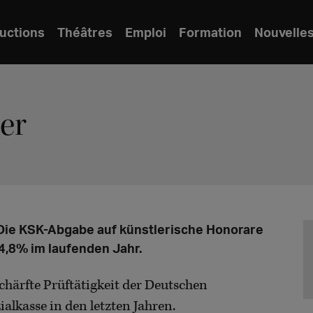
uctions
Théâtres
Emploi
Formation
Nouvelle
er
 Die KSK-Abgabe auf künstlerische Honorare
4,8% im laufenden Jahr.
chärfte Prüftätigkeit der Deutschen
alkasse in den letzten Jahren.