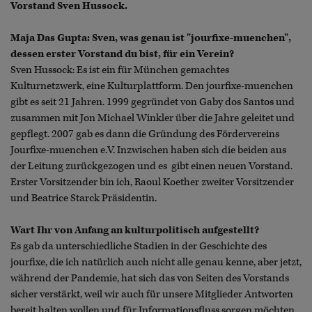
Vorstand Sven Hussock.
Maja Das Gupta: Sven, was genau ist "jourfixe-muenchen",
dessen erster Vorstand du bist, für ein Verein?
Sven Hussock: Es ist ein für München gemachtes
Kulturnetzwerk, eine Kulturplattform. Den jourfixe-muenchen
gibt es seit 21 Jahren. 1999 gegründet von Gaby dos Santos und
zusammen mit Jon Michael Winkler über die Jahre geleitet und
gepflegt. 2007 gab es dann die Gründung des Fördervereins
Jourfixe-muenchen e.V. Inzwischen haben sich die beiden aus
der Leitung zurückgezogen und es gibt einen neuen Vorstand.
Erster Vorsitzender bin ich, Raoul Koether zweiter Vorsitzender
und Beatrice Starck Präsidentin.
Wart Ihr von Anfang an kulturpolitisch aufgestellt?
Es gab da unterschiedliche Stadien in der Geschichte des
jourfixe, die ich natürlich auch nicht alle genau kenne, aber jetzt,
während der Pandemie, hat sich das von Seiten des Vorstands
sicher verstärkt, weil wir auch für unsere Mitglieder Antworten
bereit halten wollen und für Informationsfluss sorgen möchten.