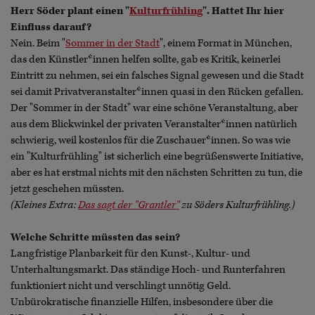
Herr Söder plant einen "
Kulturfrühling
". Hattet Ihr hier
Einfluss darauf?
Nein. Beim "
Sommer in der Stadt
", einem Format in München,
das den Künstler*innen helfen sollte, gab es Kritik, keinerlei
Eintritt zu nehmen, sei ein falsches Signal gewesen und die Stadt
sei damit Privatveranstalter*innen quasi in den Rücken gefallen.
Der "Sommer in der Stadt" war eine schöne Veranstaltung, aber
aus dem Blickwinkel der privaten Veranstalter*innen natürlich
schwierig, weil kostenlos für die Zuschauer*innen. So was wie
ein "Kulturfrühling" ist sicherlich eine begrüßenswerte Initiative,
aber es hat erstmal nichts mit den nächsten Schritten zu tun, die
jetzt geschehen müssten.
(Kleines Extra:
Das sagt der "Grantler"
zu Söders Kulturfrühling.)
Welche Schritte müssten das sein?
Langfristige Planbarkeit für den Kunst-, Kultur- und
Unterhaltungsmarkt. Das ständige Hoch- und Runterfahren
funktioniert nicht und verschlingt unnötig Geld.
Unbürokratische finanzielle Hilfen, insbesondere über die