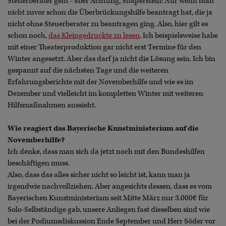
Steuerberater geht - aber Achtung, Stolperstein: Nur wenn man
nicht zuvor schon die Überbrückungshilfe beantragt hat, die ja
nicht ohne Steuerberater zu beantragen ging. Also, hier gilt es
schon noch,
das Kleingedruckte zu lesen
. Ich beispielsweise habe
mit einer Theaterproduktion gar nicht erst Termine für den
Winter angesetzt. Aber das darf ja nicht die Lösung sein. Ich bin
gespannt auf die nächsten Tage und die weiteren
Erfahrungsberichte mit der Novemberhilfe und wie es im
Dezember und vielleicht im kompletten Winter mit weiteren
Hilfsmaßnahmen aussieht.
Wie reagiert das Bayerische Kunstministerium auf die
Novemberhilfe?
Ich denke, dass man sich da jetzt noch mit den Bundeshilfen
beschäftigen muss.
Also, dass das alles sicher nicht so leicht ist, kann man ja
irgendwie nachvollziehen. Aber angesichts dessen, dass es vom
Bayerischen Kunstministerium seit Mitte März nur 3.000€ für
Solo-Selbständige gab, unsere Anliegen fast dieselben sind wie
bei der Podiumsdiskussion Ende September und Herr Söder vor