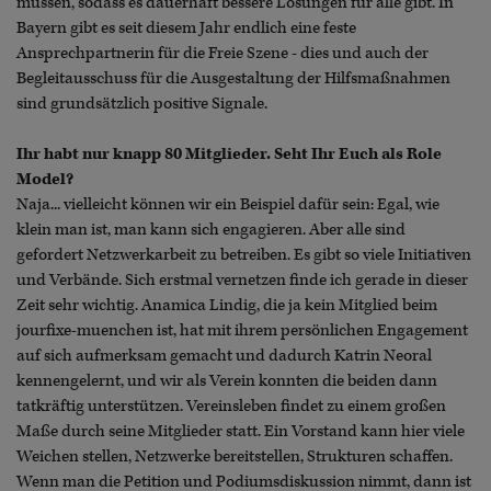
müssen, sodass es dauerhaft bessere Lösungen für alle gibt. In
Bayern gibt es seit diesem Jahr endlich eine feste
Ansprechpartnerin für die Freie Szene - dies und auch der
Begleitausschuss für die Ausgestaltung der Hilfsmaßnahmen
sind grundsätzlich positive Signale.
Ihr habt nur knapp 80 Mitglieder. Seht Ihr Euch als Role
Model?
Naja... vielleicht können wir ein Beispiel dafür sein: Egal, wie
klein man ist, man kann sich engagieren. Aber alle sind
gefordert Netzwerkarbeit zu betreiben. Es gibt so viele Initiativen
und Verbände. Sich erstmal vernetzen finde ich gerade in dieser
Zeit sehr wichtig. Anamica Lindig, die ja kein Mitglied beim
jourfixe-muenchen ist, hat mit ihrem persönlichen Engagement
auf sich aufmerksam gemacht und dadurch Katrin Neoral
kennengelernt, und wir als Verein konnten die beiden dann
tatkräftig unterstützen. Vereinsleben findet zu einem großen
Maße durch seine Mitglieder statt. Ein Vorstand kann hier viele
Weichen stellen, Netzwerke bereitstellen, Strukturen schaffen.
Wenn man die Petition und Podiumsdiskussion nimmt, dann ist