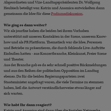
Abgeordneten und Vize-Landtagspräsidenten Dr. Wolfgang
Heubisch beteiligt war. Katrin und Anamica entwickelten dann
gemeinsam die Idee für diese
Podiumsdiskussion
.
Wie ging es dann weiter?
Wir als jourfixe haben die beiden bei ihrem Vorhaben
unterstützt mit unseren Kontakten in der Szene, unserem Know-
how und als PR Plattform. Thematisch war die Idee, Personen
und Betriebe zu präsentieren, die durch fehlende Live-Auftritte
Einbußen hatten - aus Konzertbranche, Kleinkunst, Freier Szene
und Theater.
Aus der Branche gab es da sehr schnell positive Rückmeldungen
und aus den Reihen der politischen Opposition im Landtag
ebenso. Da für die beiden Regierungsparteien zwei
Staatsminister angefragt waren, die viele Termine zu stemmen
haben, ließ die Antwort verständlicherweise etwas länger auf
sich warten.
Wie habt Ihr dann reagiert?
Katrin und Anamica sind dann über die Sozialen Netzwerke