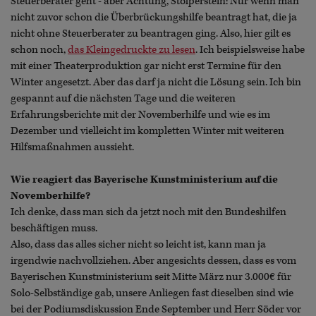
Steuerberater geht - aber Achtung, Stolperstein: Nur wenn man
nicht zuvor schon die Überbrückungshilfe beantragt hat, die ja
nicht ohne Steuerberater zu beantragen ging. Also, hier gilt es
schon noch,
das Kleingedruckte zu lesen
. Ich beispielsweise habe
mit einer Theaterproduktion gar nicht erst Termine für den
Winter angesetzt. Aber das darf ja nicht die Lösung sein. Ich bin
gespannt auf die nächsten Tage und die weiteren
Erfahrungsberichte mit der Novemberhilfe und wie es im
Dezember und vielleicht im kompletten Winter mit weiteren
Hilfsmaßnahmen aussieht.
Wie reagiert das Bayerische Kunstministerium auf die
Novemberhilfe?
Ich denke, dass man sich da jetzt noch mit den Bundeshilfen
beschäftigen muss.
Also, dass das alles sicher nicht so leicht ist, kann man ja
irgendwie nachvollziehen. Aber angesichts dessen, dass es vom
Bayerischen Kunstministerium seit Mitte März nur 3.000€ für
Solo-Selbständige gab, unsere Anliegen fast dieselben sind wie
bei der Podiumsdiskussion Ende September und Herr Söder vor