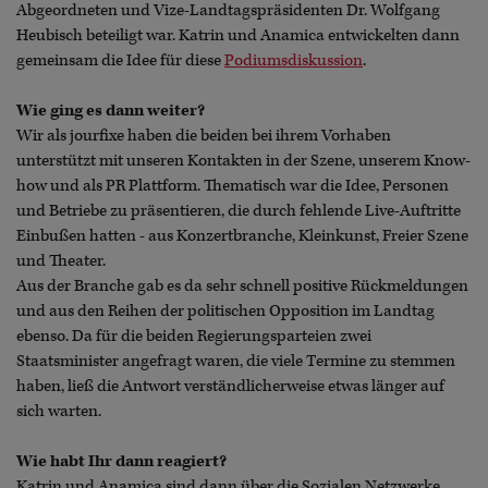
Abgeordneten und Vize-Landtagspräsidenten Dr. Wolfgang
Heubisch beteiligt war. Katrin und Anamica entwickelten dann
gemeinsam die Idee für diese
Podiumsdiskussion
.
Wie ging es dann weiter?
Wir als jourfixe haben die beiden bei ihrem Vorhaben
unterstützt mit unseren Kontakten in der Szene, unserem Know-
how und als PR Plattform. Thematisch war die Idee, Personen
und Betriebe zu präsentieren, die durch fehlende Live-Auftritte
Einbußen hatten - aus Konzertbranche, Kleinkunst, Freier Szene
und Theater.
Aus der Branche gab es da sehr schnell positive Rückmeldungen
und aus den Reihen der politischen Opposition im Landtag
ebenso. Da für die beiden Regierungsparteien zwei
Staatsminister angefragt waren, die viele Termine zu stemmen
haben, ließ die Antwort verständlicherweise etwas länger auf
sich warten.
Wie habt Ihr dann reagiert?
Katrin und Anamica sind dann über die Sozialen Netzwerke