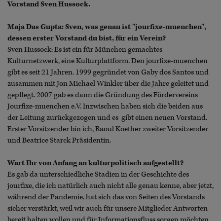
Vorstand Sven Hussock.
Maja Das Gupta: Sven, was genau ist "jourfixe-muenchen",
dessen erster Vorstand du bist, für ein Verein?
Sven Hussock: Es ist ein für München gemachtes
Kulturnetzwerk, eine Kulturplattform. Den jourfixe-muenchen
gibt es seit 21 Jahren. 1999 gegründet von Gaby dos Santos und
zusammen mit Jon Michael Winkler über die Jahre geleitet und
gepflegt. 2007 gab es dann die Gründung des Fördervereins
Jourfixe-muenchen e.V. Inzwischen haben sich die beiden aus
der Leitung zurückgezogen und es gibt einen neuen Vorstand.
Erster Vorsitzender bin ich, Raoul Koether zweiter Vorsitzender
und Beatrice Starck Präsidentin.
Wart Ihr von Anfang an kulturpolitisch aufgestellt?
Es gab da unterschiedliche Stadien in der Geschichte des
jourfixe, die ich natürlich auch nicht alle genau kenne, aber jetzt,
während der Pandemie, hat sich das von Seiten des Vorstands
sicher verstärkt, weil wir auch für unsere Mitglieder Antworten
bereit halten wollen und für Informationsfluss sorgen möchten.