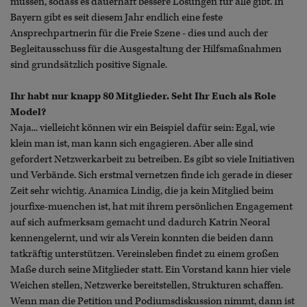
müssen, sodass es dauerhaft bessere Lösungen für alle gibt. In
Bayern gibt es seit diesem Jahr endlich eine feste
Ansprechpartnerin für die Freie Szene - dies und auch der
Begleitausschuss für die Ausgestaltung der Hilfsmaßnahmen
sind grundsätzlich positive Signale.
Ihr habt nur knapp 80 Mitglieder. Seht Ihr Euch als Role
Model?
Naja... vielleicht können wir ein Beispiel dafür sein: Egal, wie
klein man ist, man kann sich engagieren. Aber alle sind
gefordert Netzwerkarbeit zu betreiben. Es gibt so viele Initiativen
und Verbände. Sich erstmal vernetzen finde ich gerade in dieser
Zeit sehr wichtig. Anamica Lindig, die ja kein Mitglied beim
jourfixe-muenchen ist, hat mit ihrem persönlichen Engagement
auf sich aufmerksam gemacht und dadurch Katrin Neoral
kennengelernt, und wir als Verein konnten die beiden dann
tatkräftig unterstützen. Vereinsleben findet zu einem großen
Maße durch seine Mitglieder statt. Ein Vorstand kann hier viele
Weichen stellen, Netzwerke bereitstellen, Strukturen schaffen.
Wenn man die Petition und Podiumsdiskussion nimmt, dann ist