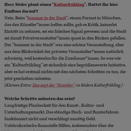
Herr Söder plant einen "
Kulturfrühling
". Hattet Ihr hier
Einfluss darauf?
Nein. Beim "
Sommer in der Stadt
", einem Format in München,
das den Künstler*innen helfen sollte, gab es Kritik, keinerlei
Eintritt zu nehmen, sei ein falsches Signal gewesen und die Stadt
sei damit Privatveranstalter*innen quasi in den Rücken gefallen.
Der "Sommer in der Stadt" war eine schöne Veranstaltung, aber
aus dem Blickwinkel der privaten Veranstalter*innen natürlich
schwierig, weil kostenlos für die Zuschauer*innen. So was wie
ein "Kulturfrühling" ist sicherlich eine begrüßenswerte Initiative,
aber es hat erstmal nichts mit den nächsten Schritten zu tun, die
jetzt geschehen müssten.
(Kleines Extra:
Das sagt der "Grantler"
zu Söders Kulturfrühling.)
Welche Schritte müssten das sein?
Langfristige Planbarkeit für den Kunst-, Kultur- und
Unterhaltungsmarkt. Das ständige Hoch- und Runterfahren
funktioniert nicht und verschlingt unnötig Geld.
Unbürokratische finanzielle Hilfen, insbesondere über die