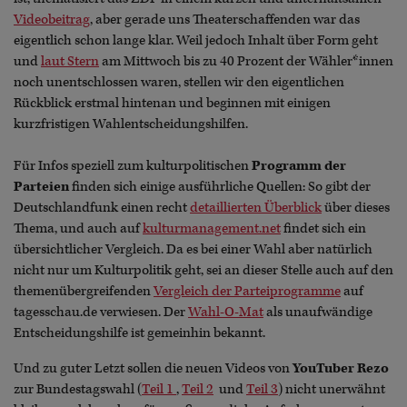
Videobeitrag
, aber gerade uns Theaterschaffenden war das
eigentlich schon lange klar. Weil jedoch Inhalt über Form geht
und
laut Stern
am Mittwoch bis zu 40 Prozent der Wähler*innen
noch unentschlossen waren, stellen wir den eigentlichen
Rückblick erstmal hintenan und beginnen mit einigen
kurzfristigen Wahlentscheidungshilfen.
Für Infos speziell zum kulturpolitischen
Programm der
Parteien
finden sich einige ausführliche Quellen: So gibt der
Deutschlandfunk einen recht
detaillierten Überblick
über dieses
Thema, und auch auf
kulturmanagement.net
findet sich ein
übersichtlicher Vergleich. Da es bei einer Wahl aber natürlich
nicht nur um Kulturpolitik geht, sei an dieser Stelle auch auf den
themenübergreifenden
Vergleich der Parteiprogramme
auf
tagesschau.de verwiesen. Der
Wahl-O-Mat
als unaufwändige
Entscheidungshilfe ist gemeinhin bekannt.
Und zu guter Letzt sollen die neuen Videos von
YouTuber Rezo
zur Bundestagswahl (
Teil 1
,
Teil 2
und
Teil 3
) nicht unerwähnt