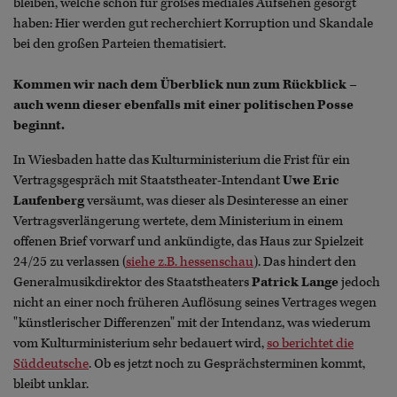
bleiben, welche schon für großes mediales Aufsehen gesorgt
haben: Hier werden gut recherchiert Korruption und Skandale
bei den großen Parteien thematisiert.
Kommen wir nach dem Überblick nun zum Rückblick –
auch wenn dieser ebenfalls mit einer politischen Posse
beginnt.
In Wiesbaden hatte das Kulturministerium die Frist für ein
Vertragsgespräch mit Staatstheater-Intendant
Uwe Eric
Laufenberg
versäumt, was dieser als Desinteresse an einer
Vertragsverlängerung wertete, dem Ministerium in einem
offenen Brief vorwarf und ankündigte, das Haus zur Spielzeit
24/25 zu verlassen (
siehe z.B. hessenschau
). Das hindert den
Generalmusikdirektor des Staatstheaters
Patrick Lange
jedoch
nicht an einer noch früheren Auflösung seines Vertrages wegen
"künstlerischer Differenzen" mit der Intendanz, was wiederum
vom Kulturministerium sehr bedauert wird,
so berichtet die
Süddeutsche
. Ob es jetzt noch zu Gesprächsterminen kommt,
bleibt unklar.