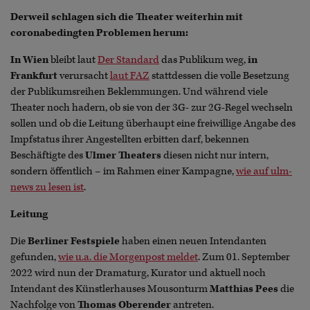
Derweil schlagen sich die Theater weiterhin mit
coronabedingten Problemen herum:
In Wien
bleibt laut
Der Standard
das Publikum weg,
in
Frankfurt
verursacht
laut FAZ
stattdessen die volle Besetzung
der Publikumsreihen Beklemmungen. Und während viele
Theater noch hadern, ob sie von der 3G- zur 2G-Regel wechseln
sollen und ob die Leitung überhaupt eine freiwillige Angabe des
Impfstatus ihrer Angestellten erbitten darf, bekennen
Beschäftigte des
Ulmer Theaters
diesen nicht nur intern,
sondern öffentlich – im Rahmen einer Kampagne,
wie auf ulm-
news zu lesen ist
.
Leitung
Die
Berliner Festspiele
haben einen neuen Intendanten
gefunden,
wie u.a. die Morgenpost meldet
. Zum 01. September
2022 wird nun der Dramaturg, Kurator und aktuell noch
Intendant des Künstlerhauses Mousonturm
Matthias Pees
die
Nachfolge von
Thomas Oberender
antreten.