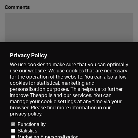
Comments
Privacy Policy
Save
We use cookies to make sure that you can optimally
use our website. We use cookies that are necessary
for the operation of the website. You can also allow
cookies for statistical, marketing and
personalisation purposes. This helps us to further
improve Theapolis and our services. You can
manage your cookie settings at any time via your
browser. Please find more information in our
privacy policy
.
Prices and memberships
KIBA
Gagenspiegel
Media data
Functionality
About us
Imprint
Conditions
Privacy
Contact
Help
Statistics
Newsletter
Marketing & personalisation