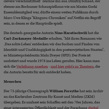
clevere Verschmitztheit" zeichne ihn aus. Dimitrij Schaad, der
ebenso am Bochumer Schauspielhaus wie am Maxim Gorki
Ensemblemitglied war, dürfte einem weiten Publikum durch
Marc-Uwe Klings "Känguru-Chroniken" auf Netflix ein Begriff
sein, in denen er die Hauptrolle spielt.
Die deutsch-georgische Autorin
Nino Haratischwili
hat die
Carl-Zuckmayer-Medaille
erhalten. "Mit ihren Romanen wie
‚Das achte Leben‘ entdecken wir das Suchen und Finden von
Identität und Unabhängigkeit in den postsowjetischen Staaten",
so Ministerpräsidentin Malu Dreyer (SPD). Der Preis ist
undotiert und wurde 1978 ins Leben gerufen. Hier kann man
sich die
Verleihung ansehen
-
und hier geht’s zu Theatern
, die
die Autorin bereits für sich entdeckt haben.
Menschen
Der 73-jährige Choreograph
William Forsythe
hat sein Archiv
an das Karlsruher Zentrum für Kunst und Medien (ZKM)
übergeben. Es umfasst sein Schaffen seit den 70er Jahren, das
einer interessierten Öffentlichkeit und der Forschung
digital