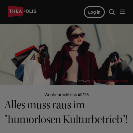
Log in
© Foto von
freestocks auf Unsplash
Wochenrückblick #5/23
Alles muss raus im
"humorlosen Kulturbetrieb"!