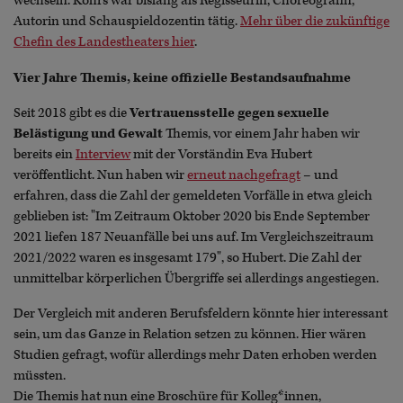
wechseln. Kohrs war bislang als Regisseurin, Choreografin,
Autorin und Schauspieldozentin tätig.
Mehr über die zukünftige
Chefin des Landestheaters hier
.
Vier Jahre Themis, keine offizielle Bestandsaufnahme
Seit 2018 gibt es die
Vertrauensstelle gegen sexuelle
Belästigung und Gewalt
Themis, vor einem Jahr haben wir
bereits ein
Interview
mit der Vorständin Eva Hubert
veröffentlicht. Nun haben wir
erneut nachgefragt
– und
erfahren, dass die Zahl der gemeldeten Vorfälle in etwa gleich
geblieben ist: "Im Zeitraum Oktober 2020 bis Ende September
2021 liefen 187 Neuanfälle bei uns auf. Im Vergleichszeitraum
2021/2022 waren es insgesamt 179", so Hubert. Die Zahl der
unmittelbar körperlichen Übergriffe sei allerdings angestiegen.
Der Vergleich mit anderen Berufsfeldern könnte hier interessant
sein, um das Ganze in Relation setzen zu können. Hier wären
Studien gefragt, wofür allerdings mehr Daten erhoben werden
müssten.
Die Themis hat nun eine Broschüre für Kolleg*innen,