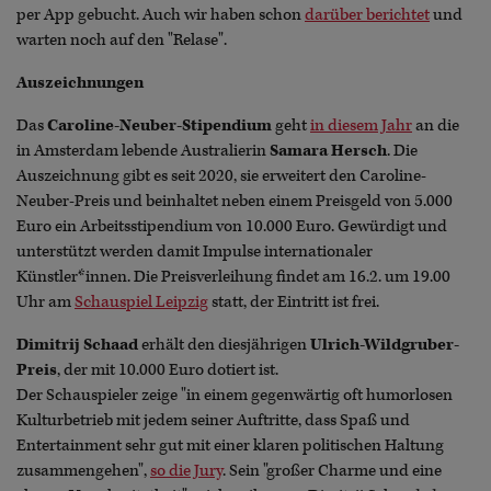
per App gebucht. Auch wir haben schon
darüber berichtet
und
warten noch auf den "Relase".
Auszeichnungen
Das
Caroline-Neuber-Stipendium
geht
in diesem Jahr
an die
in Amsterdam lebende Australierin
Samara Hersch
. Die
Auszeichnung gibt es seit 2020, sie erweitert den Caroline-
Neuber-Preis und beinhaltet neben einem Preisgeld von 5.000
Euro ein Arbeitsstipendium von 10.000 Euro. Gewürdigt und
unterstützt werden damit Impulse internationaler
Künstler*innen. Die Preisverleihung findet am 16.2. um 19.00
Uhr am
Schauspiel Leipzig
statt, der Eintritt ist frei.
Dimitrij Schaad
erhält den diesjährigen
Ulrich-Wildgruber-
Preis
, der mit 10.000 Euro dotiert ist.
Der Schauspieler zeige "in einem gegenwärtig oft humorlosen
Kulturbetrieb mit jedem seiner Auftritte, dass Spaß und
Entertainment sehr gut mit einer klaren politischen Haltung
zusammengehen",
so die Jury
. Sein "großer Charme und eine