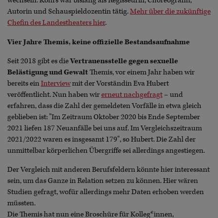
wechseln. Kohrs war bislang als Regisseurin, Choreografin,
Autorin und Schauspieldozentin tätig.
Mehr über die zukünftige
Chefin des Landestheaters hier
.
Vier Jahre Themis, keine offizielle Bestandsaufnahme
Seit 2018 gibt es die
Vertrauensstelle gegen sexuelle
Belästigung und Gewalt
Themis, vor einem Jahr haben wir
bereits ein
Interview
mit der Vorständin Eva Hubert
veröffentlicht. Nun haben wir
erneut nachgefragt
– und
erfahren, dass die Zahl der gemeldeten Vorfälle in etwa gleich
geblieben ist: "Im Zeitraum Oktober 2020 bis Ende September
2021 liefen 187 Neuanfälle bei uns auf. Im Vergleichszeitraum
2021/2022 waren es insgesamt 179", so Hubert. Die Zahl der
unmittelbar körperlichen Übergriffe sei allerdings angestiegen.
Der Vergleich mit anderen Berufsfeldern könnte hier interessant
sein, um das Ganze in Relation setzen zu können. Hier wären
Studien gefragt, wofür allerdings mehr Daten erhoben werden
müssten.
Die Themis hat nun eine Broschüre für Kolleg*innen,