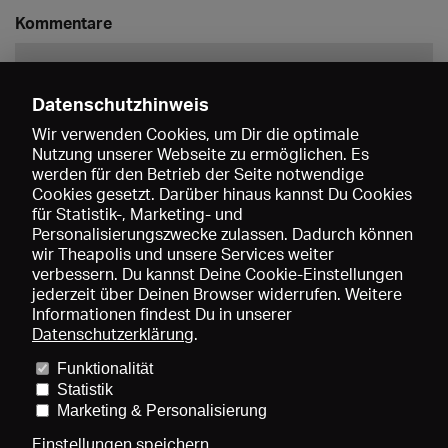
Kommentare
Datenschutzhinweis
Wir verwenden Cookies, um Dir die optimale
Nutzung unserer Webseite zu ermöglichen. Es
werden für den Betrieb der Seite notwendige
Speichern
Cookies gesetzt. Darüber hinaus kannst Du Cookies
für Statistik-, Marketing- und
Personalisierungszwecke zulassen. Dadurch können
wir Theapolis und unsere Services weiter
verbessern. Du kannst Deine Cookie-Einstellungen
jederzeit über Deinen Browser widerrufen. Weitere
Informationen findest Du in unserer
Datenschutzerklärung
.
Funktionalität
Preise und Mitgliedschaften
KIBA
Gagenspiegel
Statistik
Mediadaten
Über uns
Impressum
AGB
Datenschutz
Marketing & Personalisierung
Kontakt
Hilfe
Newsletter
Einstellungen speichern