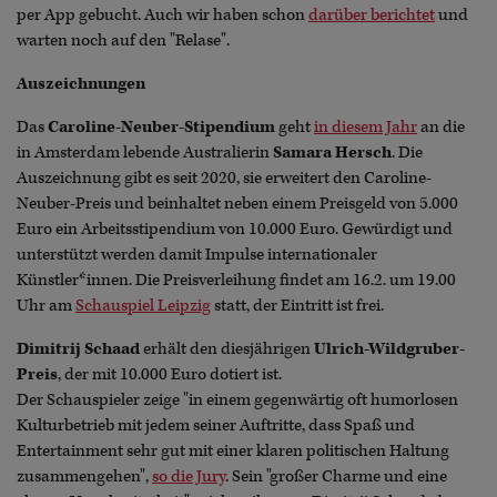
per App gebucht. Auch wir haben schon
darüber berichtet
und
warten noch auf den "Relase".
Auszeichnungen
Das
Caroline-Neuber-Stipendium
geht
in diesem Jahr
an die
in Amsterdam lebende Australierin
Samara Hersch
. Die
Auszeichnung gibt es seit 2020, sie erweitert den Caroline-
Neuber-Preis und beinhaltet neben einem Preisgeld von 5.000
Euro ein Arbeitsstipendium von 10.000 Euro. Gewürdigt und
unterstützt werden damit Impulse internationaler
Künstler*innen. Die Preisverleihung findet am 16.2. um 19.00
Uhr am
Schauspiel Leipzig
statt, der Eintritt ist frei.
Dimitrij Schaad
erhält den diesjährigen
Ulrich-Wildgruber-
Preis
, der mit 10.000 Euro dotiert ist.
Der Schauspieler zeige "in einem gegenwärtig oft humorlosen
Kulturbetrieb mit jedem seiner Auftritte, dass Spaß und
Entertainment sehr gut mit einer klaren politischen Haltung
zusammengehen",
so die Jury
. Sein "großer Charme und eine