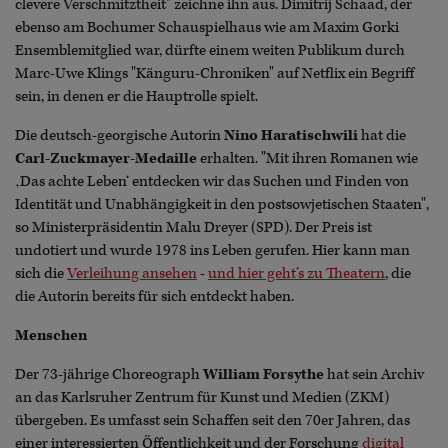
clevere Verschmitztheit" zeichne ihn aus. Dimitrij Schaad, der
ebenso am Bochumer Schauspielhaus wie am Maxim Gorki
Ensemblemitglied war, dürfte einem weiten Publikum durch
Marc-Uwe Klings "Känguru-Chroniken" auf Netflix ein Begriff
sein, in denen er die Hauptrolle spielt.
Die deutsch-georgische Autorin
Nino Haratischwili
hat die
Carl-Zuckmayer-Medaille
erhalten. "Mit ihren Romanen wie
‚Das achte Leben‘ entdecken wir das Suchen und Finden von
Identität und Unabhängigkeit in den postsowjetischen Staaten",
so Ministerpräsidentin Malu Dreyer (SPD). Der Preis ist
undotiert und wurde 1978 ins Leben gerufen. Hier kann man
sich die
Verleihung ansehen
-
und hier geht’s zu Theatern
, die
die Autorin bereits für sich entdeckt haben.
Menschen
Der 73-jährige Choreograph
William Forsythe
hat sein Archiv
an das Karlsruher Zentrum für Kunst und Medien (ZKM)
übergeben. Es umfasst sein Schaffen seit den 70er Jahren, das
einer interessierten Öffentlichkeit und der Forschung
digital