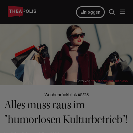
Einloggen
© Foto von
freestocks auf Unsplash
Wochenrückblick #5/23
Alles muss raus im
"humorlosen Kulturbetrieb"!