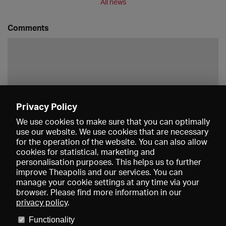
All news
Comments
Privacy Policy
Save
We use cookies to make sure that you can optimally
use our website. We use cookies that are necessary
for the operation of the website. You can also allow
cookies for statistical, marketing and
personalisation purposes. This helps us to further
improve Theapolis and our services. You can
manage your cookie settings at any time via your
browser. Please find more information in our
privacy policy
.
Prices and memberships
KIBA
Gagenspiegel
Media data
Functionality
About us
Imprint
Conditions
Privacy
Contact
Help