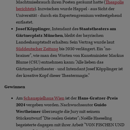
Machtmissbrauch ihren Posten geräumt hatte (
Theapolis
berichtete
). Inzwischen wurde Happel - aus Sicht der
Universität - durch ein Expertengremium weitestgehend
entlastet.
Josef Köpplinger
, Intendant des
Staatstheaters am
Gärtnerplatz München
, bleibt der bayrischen
Landeshauptstadt erhalten: Sein Vertrag wurde laut
Süddeutscher Zeitung
bis 2030 verlängert. Ein "no-
brainer", wie man den Worten von Kunstminister Markus
Blume (CSU) entnehmen kann: "Alle lieben das
Gärtnerplatztheater - und Intendant Josef Köpplinger ist
der kreative Kopf dieser Theatermagie."
Gewinnen
Am
Schauspielhaus Wien
ist der
Hans-Gratzer-Preis
2024
vergeben worden. Nachwuchsautor
Guido
Wertheimer
überzeugte die Jury mit seinem
Stückentwurf "Die realen Geister"; Noëlle Haeseling
begeisterte dagegen mit ihrer Arbeit "VON FISCHEN UND