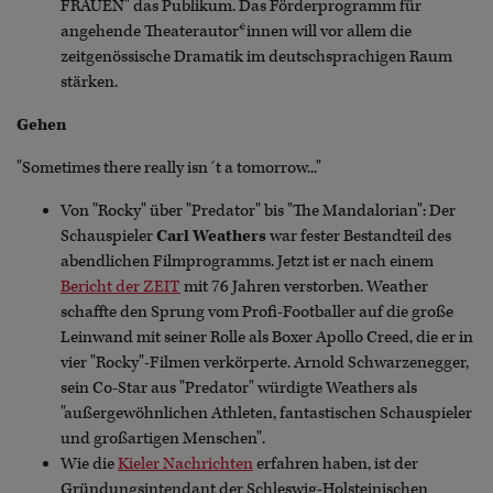
FRAUEN" das Publikum. Das Förderprogramm für
angehende Theaterautor*innen will vor allem die
zeitgenössische Dramatik im deutschsprachigen Raum
stärken.
Gehen
"Sometimes there really isn´t a tomorrow..."
Von "Rocky" über "Predator" bis "The Mandalorian": Der
Schauspieler
Carl Weathers
war fester Bestandteil des
abendlichen Filmprogramms. Jetzt ist er nach einem
Bericht der ZEIT
mit 76 Jahren verstorben. Weather
schaffte den Sprung vom Profi-Footballer auf die große
Leinwand mit seiner Rolle als Boxer Apollo Creed, die er in
vier "Rocky"-Filmen verkörperte. Arnold Schwarzenegger,
sein Co-Star aus "Predator" würdigte Weathers als
"außergewöhnlichen Athleten, fantastischen Schauspieler
und großartigen Menschen".
Wie die
Kieler Nachrichten
erfahren haben, ist der
Gründungsintendant der Schleswig-Holsteinischen