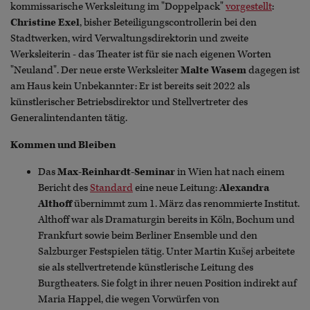
kommissarische Werksleitung im "Doppelpack"
vorgestellt
:
Christine Exel
, bisher Beteiligungscontrollerin bei den
Stadtwerken, wird Verwaltungsdirektorin und zweite
Werksleiterin - das Theater ist für sie nach eigenen Worten
"Neuland". Der neue erste Werksleiter
Malte Wasem
dagegen ist
am Haus kein Unbekannter: Er ist bereits seit 2022 als
künstlerischer Betriebsdirektor und Stellvertreter des
Generalintendanten tätig.
Kommen und Bleiben
Das
Max-Reinhardt-Seminar
in Wien hat nach einem
Bericht des
Standard
eine neue Leitung:
Alexandra
Althoff
übernimmt zum 1. März das renommierte Institut.
Althoff war als Dramaturgin bereits in Köln, Bochum und
Frankfurt sowie beim Berliner Ensemble und den
Salzburger Festspielen tätig. Unter Martin Kušej arbeitete
sie als stellvertretende künstlerische Leitung des
Burgtheaters. Sie folgt in ihrer neuen Position indirekt auf
Maria Happel, die wegen Vorwürfen von