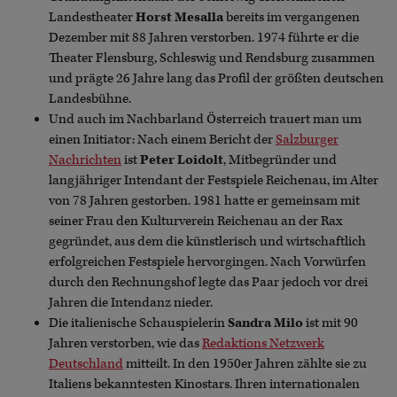
Landestheater
Horst Mesalla
bereits im vergangenen
Dezember mit 88 Jahren verstorben. 1974 führte er die
Theater Flensburg, Schleswig und Rendsburg zusammen
und prägte 26 Jahre lang das Profil der größten deutschen
Landesbühne.
Und auch im Nachbarland Österreich trauert man um
einen Initiator: Nach einem Bericht der
Salzburger
Nachrichten
ist
Peter Loidolt
, Mitbegründer und
langjähriger Intendant der Festspiele Reichenau, im Alter
von 78 Jahren gestorben. 1981 hatte er gemeinsam mit
seiner Frau den Kulturverein Reichenau an der Rax
gegründet, aus dem die künstlerisch und wirtschaftlich
erfolgreichen Festspiele hervorgingen. Nach Vorwürfen
durch den Rechnungshof legte das Paar jedoch vor drei
Jahren die Intendanz nieder.
Die italienische Schauspielerin
Sandra Milo
ist mit 90
Jahren verstorben, wie das
Redaktions Netzwerk
Deutschland
mitteilt. In den 1950er Jahren zählte sie zu
Italiens bekanntesten Kinostars. Ihren internationalen