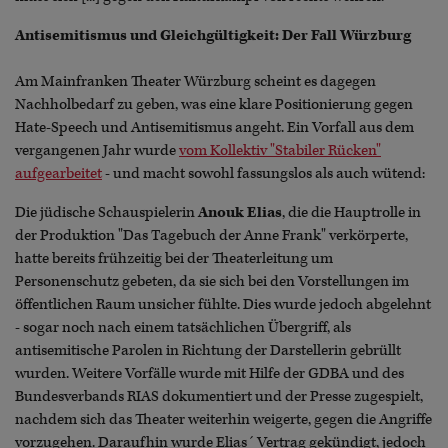
Antisemitismus und Gleichgültigkeit: Der Fall Würzburg
Am Mainfranken Theater Würzburg scheint es dagegen
Nachholbedarf zu geben, was eine klare Positionierung gegen
Hate-Speech und Antisemitismus angeht. Ein Vorfall aus dem
vergangenen Jahr wurde
vom Kollektiv "Stabiler Rücken"
aufgearbeitet
- und macht sowohl fassungslos als auch wütend:
Die jüdische Schauspielerin
Anouk Elias
, die die Hauptrolle in
der Produktion "Das Tagebuch der Anne Frank" verkörperte,
hatte bereits frühzeitig bei der Theaterleitung um
Personenschutz gebeten, da sie sich bei den Vorstellungen im
öffentlichen Raum unsicher fühlte. Dies wurde jedoch abgelehnt
- sogar noch nach einem tatsächlichen Übergriff, als
antisemitische Parolen in Richtung der Darstellerin gebrüllt
wurden. Weitere Vorfälle wurde mit Hilfe der GDBA und des
Bundesverbands RIAS dokumentiert und der Presse zugespielt,
nachdem sich das Theater weiterhin weigerte, gegen die Angriffe
vorzugehen. Daraufhin wurde Elias´ Vertrag gekündigt, jedoch