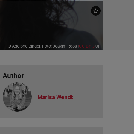
© Adolphe Binder, Foto: Joakim Roos [
CC BY 3.
0]
Author
Marisa Wendt