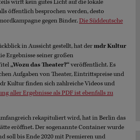
eils wirft kein gutes Licht auf die lokale
alls öffentlich besprochen werden, desto
Rufmordkampagne gegen Binder.
Die Süddeutsche
kblick in Aussicht gestellt, hat der
mdr Kultur
ie Ergebnisse seiner großen
itel
„Wozu das Theater?“
veröffentlicht. Es
chen Aufgaben von Theater, Eintrittspreise und
 Kultur finden sich zahlreiche Videos und
 aller Ergebnisse als PDF ist ebenfalls zu
fangreich rekapituliert wird, hat in Berlin das
stätte eröffnet. Der sogenannte Container wurde
d soll bis Ende 2020 mit Premieren und