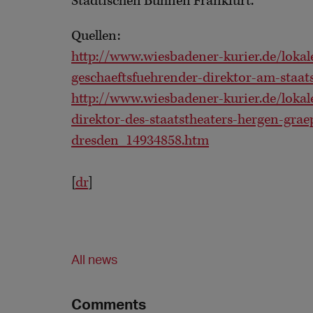
Städtischen Bühnen Frankfurt.
Quellen:
http://www.wiesbadener-kurier.de/lokale
geschaeftsfuehrender-direktor-am-staa
http://www.wiesbadener-kurier.de/lokale
direktor-des-staatstheaters-hergen-grae
dresden_14934858.htm
[
dr
]
All news
Comments