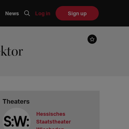
News
Log in
Sign up
ektor
Theaters
Hessisches
Staatstheater