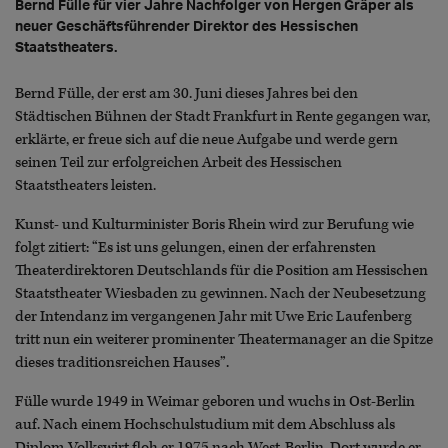
Bernd Fülle für vier Jahre Nachfolger von Hergen Gräper als
neuer Geschäftsführender Direktor des Hessischen
Staatstheaters.
Bernd Fülle, der erst am 30. Juni dieses Jahres bei den
Städtischen Bühnen der Stadt Frankfurt in Rente gegangen war,
erklärte, er freue sich auf die neue Aufgabe und werde gern
seinen Teil zur erfolgreichen Arbeit des Hessischen
Staatstheaters leisten.
Kunst- und Kulturminister Boris Rhein wird zur Berufung wie
folgt zitiert: “Es ist uns gelungen, einen der erfahrensten
Theaterdirektoren Deutschlands für die Position am Hessischen
Staatstheater Wiesbaden zu gewinnen. Nach der Neubesetzung
der Intendanz im vergangenen Jahr mit Uwe Eric Laufenberg
tritt nun ein weiterer prominenter Theatermanager an die Spitze
dieses traditionsreichen Hauses”.
Fülle wurde 1949 in Weimar geboren und wuchs in Ost-Berlin
auf. Nach einem Hochschulstudium mit dem Abschluss als
Diplom-Volkswirt floh er 1975 nach West-Berlin. Dort wurde er