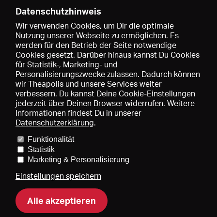
Datenschutzhinweis
Wir verwenden Cookies, um Dir die optimale
Nutzung unserer Webseite zu ermöglichen. Es
werden für den Betrieb der Seite notwendige
Speichern
Cookies gesetzt. Darüber hinaus kannst Du Cookies
für Statistik-, Marketing- und
Personalisierungszwecke zulassen. Dadurch können
wir Theapolis und unsere Services weiter
verbessern. Du kannst Deine Cookie-Einstellungen
jederzeit über Deinen Browser widerrufen. Weitere
Informationen findest Du in unserer
Datenschutzerklärung
.
Funktionalität
Preise und Mitgliedschaften
KIBA
Gagenspiegel
Statistik
Mediadaten
Über uns
Impressum
AGB
Datenschutz
Marketing & Personalisierung
Kontakt
Hilfe
Newsletter
Einstellungen speichern
Alle akzeptieren
DE
EN
FR