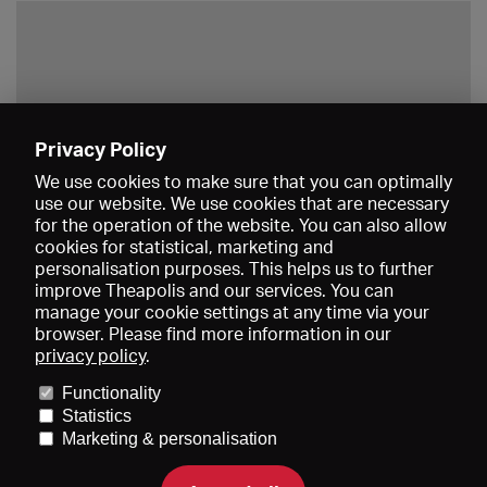
Privacy Policy
Save
We use cookies to make sure that you can optimally
use our website. We use cookies that are necessary
for the operation of the website. You can also allow
cookies for statistical, marketing and
personalisation purposes. This helps us to further
improve Theapolis and our services. You can
manage your cookie settings at any time via your
browser. Please find more information in our
privacy policy
.
Prices and memberships
KIBA
Gagenspiegel
Media data
Functionality
About us
Imprint
Conditions
Privacy
Contact
Help
Statistics
Newsletter
Marketing & personalisation