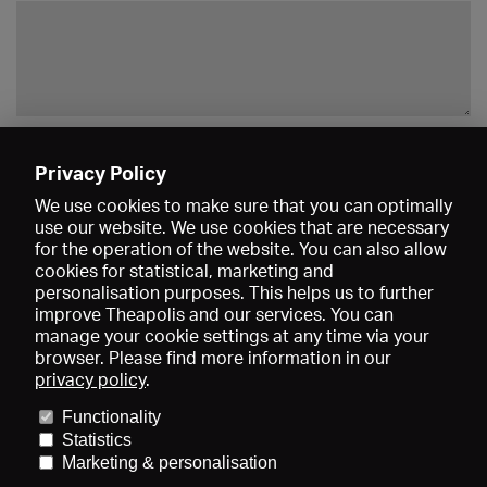
Enregistrer
Privacy Policy
We use cookies to make sure that you can optimally
use our website. We use cookies that are necessary
for the operation of the website. You can also allow
cookies for statistical, marketing and
personalisation purposes. This helps us to further
improve Theapolis and our services. You can
manage your cookie settings at any time via your
browser. Please find more information in our
privacy policy
.
Prix et adhésions
KIBA
Gagenspiegel
Functionality
Données médiatiques
Qui sommes-nous?
Mentions légales
Statistics
Conditions générales de vente
Protection des données
Marketing & personalisation
Contact
Aide
Newsletter