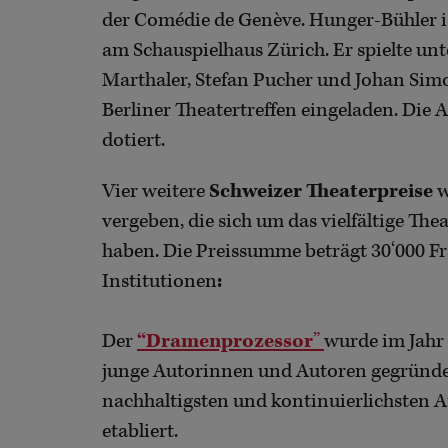
der Comédie de Genève. Hunger-Bühler is
am Schauspielhaus Zürich. Er spielte u
Marthaler, Stefan Pucher und Johan Sim
Berliner Theatertreffen eingeladen. Die
dotiert.
Vier weitere
Schweizer Theaterpreise
w
vergeben, die sich um das vielfältige Th
haben. Die Preissumme beträgt 30‘000 F
Institutionen
:
Der
“Dramenprozessor
”
wurde im Jahr 
junge Autorinnen und Autoren gegründet 
nachhaltigsten und kontinuierlichste
etabliert.