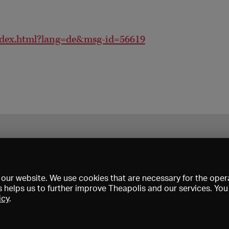
ndex.html?lang=de&msg-id=56619
our website. We use cookies that are necessary for the opera
s helps us to further improve Theapolis and our services. Yo
icy
.