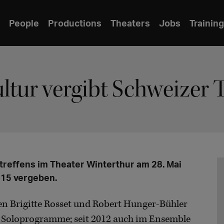
People
Productions
Theaters
Jobs
Training
tur vergibt Schweizer 
treffens im Theater Winterthur am 28. Mai
015 vergeben.
en Brigitte Rosset und Robert Hunger-Bühler
lt Soloprogramme; seit 2012 auch im Ensemble