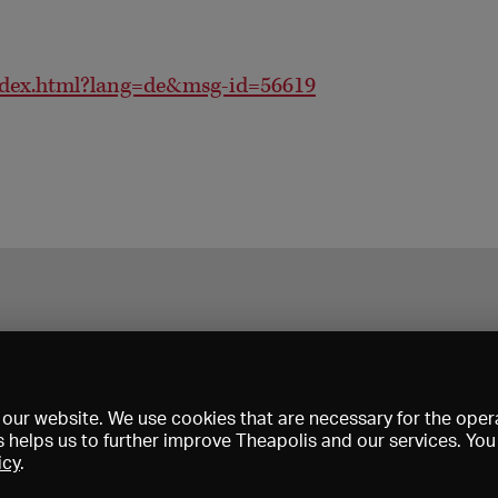
ndex.html?lang=de&msg-id=56619
our website. We use cookies that are necessary for the opera
s helps us to further improve Theapolis and our services. Yo
icy
.