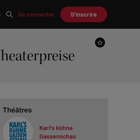
s
Se connecter
S'inscrire
Theaterpreise
Théâtres
Karl's kühne
Gassenschau