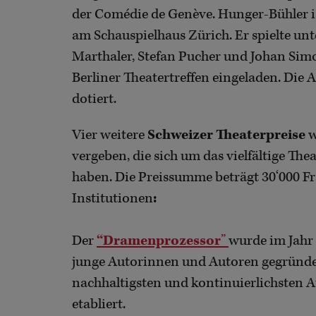
der Comédie de Genève. Hunger-Bühler is
am Schauspielhaus Zürich. Er spielte u
Marthaler, Stefan Pucher und Johan Sim
Berliner Theatertreffen eingeladen. Die
dotiert.
Vier weitere
Schweizer Theaterpreise
w
vergeben, die sich um das vielfältige Th
haben. Die Preissumme beträgt 30‘000 F
Institutionen
:
Der
“Dramenprozessor
”
wurde im Jahr 
junge Autorinnen und Autoren gegründet 
nachhaltigsten und kontinuierlichste
etabliert.