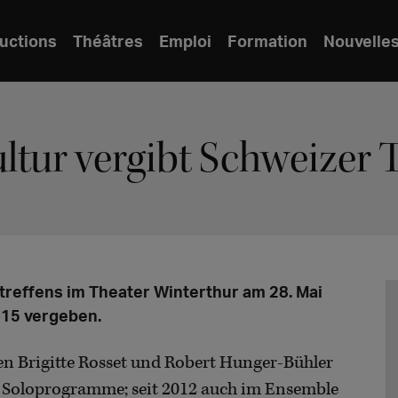
uctions
Théâtres
Emploi
Formation
Nouvelle
tur vergibt Schweizer 
treffens im Theater Winterthur am 28. Mai
015 vergeben.
en Brigitte Rosset und Robert Hunger-Bühler
lt Soloprogramme; seit 2012 auch im Ensemble