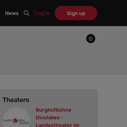
News
Log in
Sign up
Theaters
Burghofbühne
Dinslaken -
Landestheater im