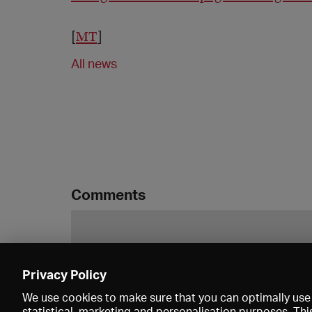
[
MT
]
All news
Comments
Privacy Policy
We use cookies to make sure that you can optimally use 
statistical, marketing and personalisation purposes. Thi