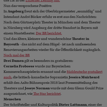
das z.B. in der
Luzerner Zeitung tun.
Nun das versprochene Positive:
In
Augsburg
freut sich der Oberbürgermeister „saumäßig“ und
Intendant André Bücker erfuhr es erst aus den Nachrichten:
Nach dem Gärtnerplatz Theater in München und dem Theater
in Nürnberg wird Augsburg der dritte Standort in Bayern mit
einem Staatstheater.
Der BR berichtet.
Und das ältere, kleinere und wunderschöne
Theater in
Bayreuth
- das nicht auf dem Hügel - ist nach umfassenden
Renovierungsarbeiten wieder für die Öffentlichkeit zugänglich.
Noch mal der BR
Drei Damen
gilt es besonders zu gratulieren:
Cornelia Froboess
wurde zur Bayerischen
Kammerschauspielerin ernannt und die
Süddeutsche gratuliert
auch
, die britisch-kanadische Sopranistin
Jessica Muirheard
erhält den Aalto Bühnenpreis 2018 laut Pressemitteilung des
Theaters und
Jessye Norman
wurde mit dem Glenn Gould Prize
ausgezeichnet, wie
The Star berichtet
.
Menschen
Der Schriftsteller und Kulturpolitik
Dieter Lattmann
, einer der