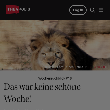
Log in
© Grrrr! - Foto: Ruben Garcia Jr. [
]
CC BY-SA 2.0
Wochenrückblick #16
Das war keine schöne
Woche!