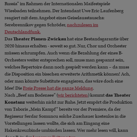
Russia“ im Rahmen der Internationalen Maifestspiele
Wiesbaden teilnehmen. Der Intendant Uwe Eric Laufenberg
reagiert mit dem Angebot eines Geiselausstauschs:
Serebrennikov gegen Schröder,
nachzulesen im
Deutschlandfunk.
Das
Theater Plauen-Zwickau
hat eine Bestandsgarantie über
2020 hinaus erhalten - soweit so gut. Nur, Chor und Orchester
müssen schrumpfen. Auch wenn die Bezahlung der eines B-
Orchesters weiter entsprechen soll, muss man gespannt sein,
welches Repertoire dann noch gespielt werden kann – da muss
die Disposition ein bisschen erweiterte Arithmetik können! Ach,
oder man könnte Substitute engagieren, das wäre doch eine
Idee! Die
Freie Presse hat die ganze Meldung
.
Nach „Beef am Bodensee“ (
wir berichteten
) kommt
das Theater
Konstanz
weiterhin nicht zur Ruhe. Jetzt empört die Produktion
von Taboris „Mein Kampf“ bereits vor der Premiere, da der
Regisseur Serdar Somuncu solche Zuschauer kostenlos in die
Vorstellungen lassen wollte, die sich am Eingang eine
Hakenkreuzbinde umbinden lassen. Wer mehr lesen will, kann