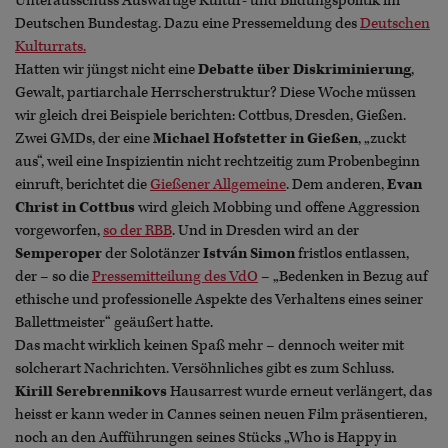
Unterausschuss Auswärtige Kultur- und Bildungspolitik im
Deutschen Bundestag. Dazu eine Pressemeldung des
Deutschen
Kulturrats.
Hatten wir jüngst nicht eine
Debatte über Diskriminierung
,
Gewalt, partiarchale Herrscherstruktur? Diese Woche müssen
wir gleich drei Beispiele berichten: Cottbus, Dresden, Gießen.
Zwei GMDs, der eine
Michael Hofstetter in Gießen
, „zuckt
aus“, weil eine Inspizientin nicht rechtzeitig zum Probenbeginn
einruft, berichtet die
Gießener Allgemeine
. Dem anderen,
Evan
Christ in Cottbus
wird gleich Mobbing und offene Aggression
vorgeworfen,
so der RBB
. Und in Dresden wird an der
Semperoper
der Solotänzer
István Simon
fristlos entlassen,
der – so die
Pressemitteilung des VdO
– „Bedenken in Bezug auf
ethische und professionelle Aspekte des Verhaltens eines seiner
Ballettmeister“ geäußert hatte.
Das macht wirklich keinen Spaß mehr – dennoch weiter mit
solcherart Nachrichten. Versöhnliches gibt es zum Schluss.
Kirill Serebrennikovs
Hausarrest wurde erneut verlängert, das
heisst er kann weder in Cannes seinen neuen Film präsentieren,
noch an den Aufführungen seines Stücks „Who is Happy in