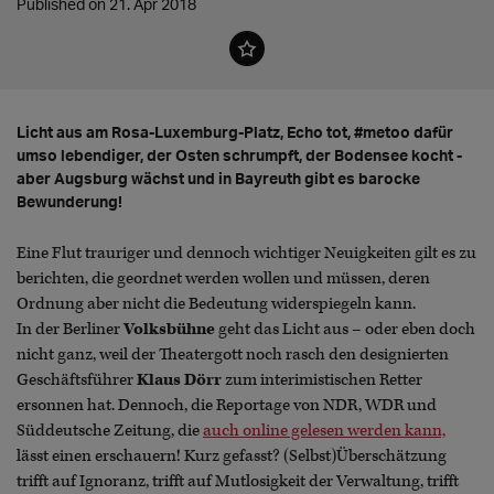
Published on 21. Apr 2018
Licht aus am Rosa-Luxemburg-Platz, Echo tot, #metoo dafür
umso lebendiger, der Osten schrumpft, der Bodensee kocht -
aber Augsburg wächst und in Bayreuth gibt es barocke
Bewunderung!
Eine Flut trauriger und dennoch wichtiger Neuigkeiten gilt es zu
berichten, die geordnet werden wollen und müssen, deren
Ordnung aber nicht die Bedeutung widerspiegeln kann.
In der Berliner
Volksbühne
geht das Licht aus – oder eben doch
nicht ganz, weil der Theatergott noch rasch den designierten
Geschäftsführer
Klaus Dörr
zum interimistischen Retter
ersonnen hat. Dennoch, die Reportage von NDR, WDR und
Süddeutsche Zeitung, die
auch online gelesen werden kann,
lässt einen erschauern! Kurz gefasst? (Selbst)Überschätzung
trifft auf Ignoranz, trifft auf Mutlosigkeit der Verwaltung, trifft