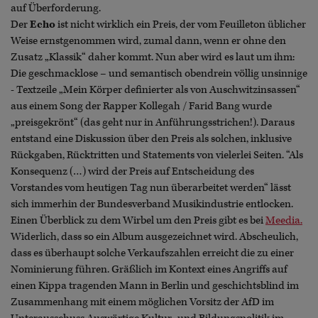
auf Überforderung.
Der
Echo
ist nicht wirklich ein Preis, der vom Feuilleton üblicher
Weise ernstgenommen wird, zumal dann, wenn er ohne den
Zusatz „Klassik“ daher kommt. Nun aber wird es laut um ihm:
Die geschmacklose – und semantisch obendrein völlig unsinnige
- Textzeile „Mein Körper definierter als von Auschwitzinsassen“
aus einem Song der Rapper Kollegah / Farid Bang wurde
„preisgekrönt“ (das geht nur in Anführungsstrichen!). Daraus
entstand eine Diskussion über den Preis als solchen, inklusive
Rückgaben, Rücktritten und Statements von vielerlei Seiten. “Als
Konsequenz (…) wird der Preis auf Entscheidung des
Vorstandes vom heutigen Tag nun überarbeitet werden“ lässt
sich immerhin der Bundesverband Musikindustrie entlocken.
Einen Überblick zu dem Wirbel um den Preis gibt es bei
Meedia.
Widerlich, dass so ein Album ausgezeichnet wird. Abscheulich,
dass es überhaupt solche Verkaufszahlen erreicht die zu einer
Nominierung führen. Gräßlich im Kontext eines Angriffs auf
einen Kippa tragenden Mann in Berlin und geschichtsblind im
Zusammenhang mit einem möglichen Vorsitz der AfD im