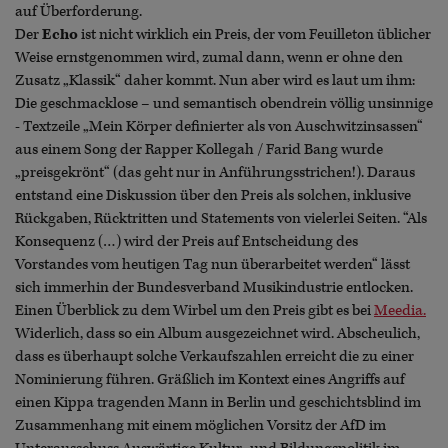
auf Überforderung.
Der
Echo
ist nicht wirklich ein Preis, der vom Feuilleton üblicher
Weise ernstgenommen wird, zumal dann, wenn er ohne den
Zusatz „Klassik“ daher kommt. Nun aber wird es laut um ihm:
Die geschmacklose – und semantisch obendrein völlig unsinnige
- Textzeile „Mein Körper definierter als von Auschwitzinsassen“
aus einem Song der Rapper Kollegah / Farid Bang wurde
„preisgekrönt“ (das geht nur in Anführungsstrichen!). Daraus
entstand eine Diskussion über den Preis als solchen, inklusive
Rückgaben, Rücktritten und Statements von vielerlei Seiten. “Als
Konsequenz (…) wird der Preis auf Entscheidung des
Vorstandes vom heutigen Tag nun überarbeitet werden“ lässt
sich immerhin der Bundesverband Musikindustrie entlocken.
Einen Überblick zu dem Wirbel um den Preis gibt es bei
Meedia.
Widerlich, dass so ein Album ausgezeichnet wird. Abscheulich,
dass es überhaupt solche Verkaufszahlen erreicht die zu einer
Nominierung führen. Gräßlich im Kontext eines Angriffs auf
einen Kippa tragenden Mann in Berlin und geschichtsblind im
Zusammenhang mit einem möglichen Vorsitz der AfD im