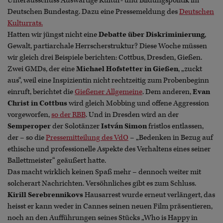
Unterausschuss Auswärtige Kultur- und Bildungspolitik im
Deutschen Bundestag. Dazu eine Pressemeldung des
Deutschen
Kulturrats.
Hatten wir jüngst nicht eine
Debatte über Diskriminierung
,
Gewalt, partiarchale Herrscherstruktur? Diese Woche müssen
wir gleich drei Beispiele berichten: Cottbus, Dresden, Gießen.
Zwei GMDs, der eine
Michael Hofstetter in Gießen
, „zuckt
aus“, weil eine Inspizientin nicht rechtzeitig zum Probenbeginn
einruft, berichtet die
Gießener Allgemeine
. Dem anderen,
Evan
Christ in Cottbus
wird gleich Mobbing und offene Aggression
vorgeworfen,
so der RBB
. Und in Dresden wird an der
Semperoper
der Solotänzer
István Simon
fristlos entlassen,
der – so die
Pressemitteilung des VdO
– „Bedenken in Bezug auf
ethische und professionelle Aspekte des Verhaltens eines seiner
Ballettmeister“ geäußert hatte.
Das macht wirklich keinen Spaß mehr – dennoch weiter mit
solcherart Nachrichten. Versöhnliches gibt es zum Schluss.
Kirill Serebrennikovs
Hausarrest wurde erneut verlängert, das
heisst er kann weder in Cannes seinen neuen Film präsentieren,
noch an den Aufführungen seines Stücks „Who is Happy in