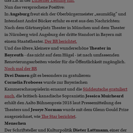
das z.B. in der
Luzerner Zeitung tun.
Nun das versprochene Positive:
In
Augsburg
freut sich der Oberbürgermeister „saumäßig“ und
Intendant André Bücker erfuhr es erst aus den Nachrichten:
Nach dem Gärtnerplatz Theater in München und dem Theater
in Nürnberg wird Augsburg der dritte Standort in Bayern mit
einem Staatstheater.
Der BR berichtet.
Und das ältere, kleinere und wunderschöne
Theater in
Bayreuth
- das nicht auf dem Hügel - ist nach umfassenden
Renovierungsarbeiten wieder für die Öffentlichkeit zugänglich.
Noch mal der BR
Drei Damen
gilt es besonders zu gratulieren:
Cornelia Froboess
wurde zur Bayerischen
Kammerschauspielerin ernannt und die
Süddeutsche gratuliert
auch
, die britisch-kanadische Sopranistin
Jessica Muirheard
erhält den Aalto Bühnenpreis 2018 laut Pressemitteilung des
Theaters und
Jessye Norman
wurde mit dem Glenn Gould Prize
ausgezeichnet, wie
The Star berichtet
.
Menschen
Der Schriftsteller und Kulturpolitik
Dieter Lattmann
, einer der