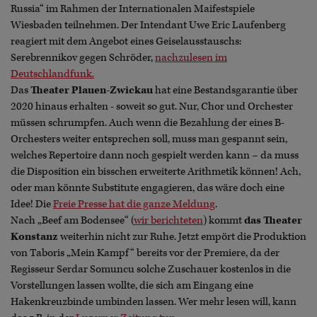
Russia“ im Rahmen der Internationalen Maifestspiele
Wiesbaden teilnehmen. Der Intendant Uwe Eric Laufenberg
reagiert mit dem Angebot eines Geiselausstauschs:
Serebrennikov gegen Schröder,
nachzulesen im
Deutschlandfunk.
Das
Theater Plauen-Zwickau
hat eine Bestandsgarantie über
2020 hinaus erhalten - soweit so gut. Nur, Chor und Orchester
müssen schrumpfen. Auch wenn die Bezahlung der eines B-
Orchesters weiter entsprechen soll, muss man gespannt sein,
welches Repertoire dann noch gespielt werden kann – da muss
die Disposition ein bisschen erweiterte Arithmetik können! Ach,
oder man könnte Substitute engagieren, das wäre doch eine
Idee! Die
Freie Presse hat die ganze Meldung
.
Nach „Beef am Bodensee“ (
wir berichteten
) kommt
das Theater
Konstanz
weiterhin nicht zur Ruhe. Jetzt empört die Produktion
von Taboris „Mein Kampf“ bereits vor der Premiere, da der
Regisseur Serdar Somuncu solche Zuschauer kostenlos in die
Vorstellungen lassen wollte, die sich am Eingang eine
Hakenkreuzbinde umbinden lassen. Wer mehr lesen will, kann