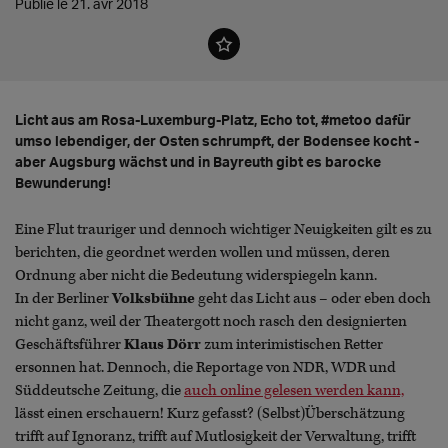
Publié le 21. avr 2018
Licht aus am Rosa-Luxemburg-Platz, Echo tot, #metoo dafür
umso lebendiger, der Osten schrumpft, der Bodensee kocht -
aber Augsburg wächst und in Bayreuth gibt es barocke
Bewunderung!
Eine Flut trauriger und dennoch wichtiger Neuigkeiten gilt es zu
berichten, die geordnet werden wollen und müssen, deren
Ordnung aber nicht die Bedeutung widerspiegeln kann.
In der Berliner
Volksbühne
geht das Licht aus – oder eben doch
nicht ganz, weil der Theatergott noch rasch den designierten
Geschäftsführer
Klaus Dörr
zum interimistischen Retter
ersonnen hat. Dennoch, die Reportage von NDR, WDR und
Süddeutsche Zeitung, die
auch online gelesen werden kann,
lässt einen erschauern! Kurz gefasst? (Selbst)Überschätzung
trifft auf Ignoranz, trifft auf Mutlosigkeit der Verwaltung, trifft