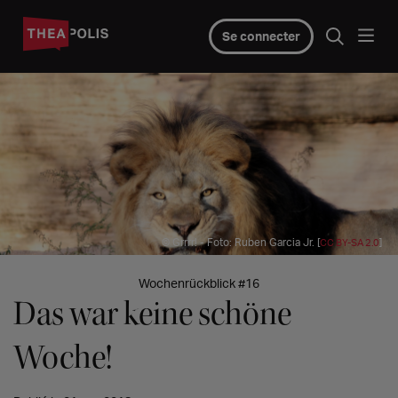
Se connecter
© Grrrr! - Foto: Ruben Garcia Jr. [
]
CC BY-SA 2.0
Wochenrückblick #16
Das war keine schöne
Woche!