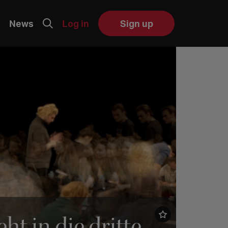
News
Log in
Sign up
t in die dritte