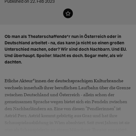
Published on 22. Feb 2023
Ob man als Theaterschaffende*r nun in Österreich oder in
Deutschland arbeitet - na, das kann ja nicht so einen großen
Unterschied machen, oder? Wir sind doch Nachbarn. Und EU.
Und überhaupt. Spoiler: Macht es doch. Sogar mehr, als wir
dachten.
Etliche Akteur*innen der deutschsprachigen Kulturbranche
wechseln innerhalb ihrer beruflichen Laufbahn über die Grenze
zwischen Deutschland und Österreich - allein schon der
gemeinsamen Sprache wegen bietet sich ein Pendeln zwischen
den Nachbarländern an. Eine von diesen "Pendlerinnen" ist
Astrid Perz. Astrid kommt gebürtig aus Graz und hat ihre
Schauspielausbildung in Wien absolviert. Seit zwei Jahren ist sie
nun als Schauspielerin an einem Münchner Theater engagiert.