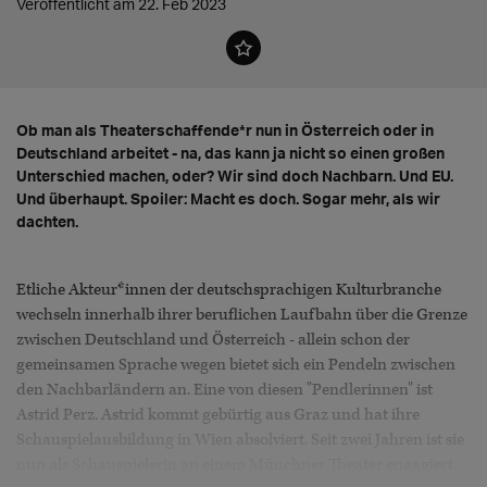
Veröffentlicht am 22. Feb 2023
Ob man als Theaterschaffende*r nun in Österreich oder in
Deutschland arbeitet - na, das kann ja nicht so einen großen
Unterschied machen, oder? Wir sind doch Nachbarn. Und EU.
Und überhaupt. Spoiler: Macht es doch. Sogar mehr, als wir
dachten.
Etliche Akteur*innen der deutschsprachigen Kulturbranche
wechseln innerhalb ihrer beruflichen Laufbahn über die Grenze
zwischen Deutschland und Österreich - allein schon der
gemeinsamen Sprache wegen bietet sich ein Pendeln zwischen
den Nachbarländern an. Eine von diesen "Pendlerinnen" ist
Astrid Perz. Astrid kommt gebürtig aus Graz und hat ihre
Schauspielausbildung in Wien absolviert. Seit zwei Jahren ist sie
nun als Schauspielerin an einem Münchner Theater engagiert.