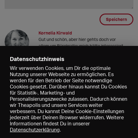
Speichern
Kornelia Kirwald
Gut und schön, aber hier gehts doch vor
allem um Bürokratie; mich hätte interessiert,
ob es Unterschiede bei der Bühnenarbeit
Datenschutzhinweis
gibt, in der Besetzung, dem Umgang unter
Kollegen und den Reaktionen des
Wir verwenden Cookies, um Dir die optimale
Publikums. Vielleicht kommt das ja noch??
Nutzung unserer Webseite zu ermöglichen. Es
Gruß von Kornelia Kirwald
werden für den Betrieb der Seite notwendige
25.02.2023 19:01
Cookies gesetzt. Darüber hinaus kannst Du Cookies
für Statistik-, Marketing- und
Personalisierungszwecke zulassen. Dadurch können
wir Theapolis und unsere Services weiter
verbessern. Du kannst Deine Cookie-Einstellungen
jederzeit über Deinen Browser widerrufen. Weitere
Informationen findest Du in unserer
Datenschutzerklärung
.