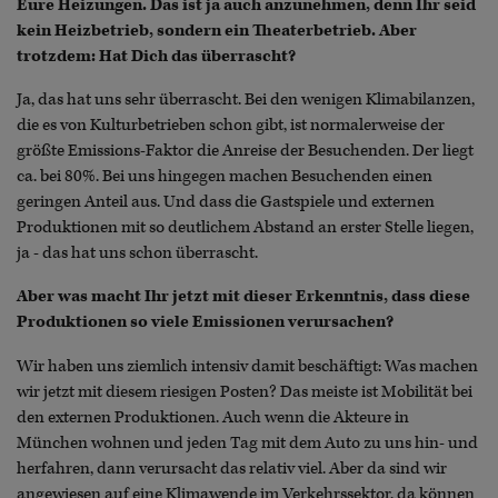
Eure Heizungen. Das ist ja auch anzunehmen, denn Ihr seid
kein Heizbetrieb, sondern ein Theaterbetrieb. Aber
trotzdem: Hat Dich das überrascht?
Ja, das hat uns sehr überrascht. Bei den wenigen Klimabilanzen,
die es von Kulturbetrieben schon gibt, ist normalerweise der
größte Emissions-Faktor die Anreise der Besuchenden. Der liegt
ca. bei 80%. Bei uns hingegen machen Besuchenden einen
geringen Anteil aus. Und dass die Gastspiele und externen
Produktionen mit so deutlichem Abstand an erster Stelle liegen,
ja - das hat uns schon überrascht.
Aber was macht Ihr jetzt mit dieser Erkenntnis, dass diese
Produktionen so viele Emissionen verursachen?
Wir haben uns ziemlich intensiv damit beschäftigt: Was machen
wir jetzt mit diesem riesigen Posten? Das meiste ist Mobilität bei
den externen Produktionen. Auch wenn die Akteure in
München wohnen und jeden Tag mit dem Auto zu uns hin- und
herfahren, dann verursacht das relativ viel. Aber da sind wir
angewiesen auf eine Klimawende im Verkehrssektor, da können