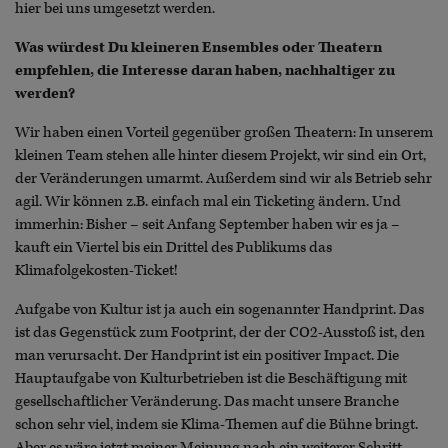
hier bei uns umgesetzt werden.
Was würdest Du kleineren Ensembles oder Theatern
empfehlen, die Interesse daran haben, nachhaltiger zu
werden?
Wir haben einen Vorteil gegenüber großen Theatern: In unserem
kleinen Team stehen alle hinter diesem Projekt, wir sind ein Ort,
der Veränderungen umarmt. Außerdem sind wir als Betrieb sehr
agil. Wir können z.B. einfach mal ein Ticketing ändern. Und
immerhin: Bisher – seit Anfang September haben wir es ja –
kauft ein Viertel bis ein Drittel des Publikums das
Klimafolgekosten-Ticket!
Aufgabe von Kultur ist ja auch ein sogenannter Handprint. Das
ist das Gegenstück zum Footprint, der der CO2-Ausstoß ist, den
man verursacht. Der Handprint ist ein positiver Impact. Die
Hauptaufgabe von Kulturbetrieben ist die Beschäftigung mit
gesellschaftlicher Veränderung. Das macht unsere Branche
schon sehr viel, indem sie Klima-Themen auf die Bühne bringt.
Aber es wäre jetzt meiner Meinung nach ein weiterer Schritt