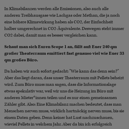
In Klimabilanzen werden alle Emissionen, also auch alle
anderen Treibhausgase wie Lachgas oder Methan, die ja noch
eine höhere Klimawirkung haben als CO2, der Einfachheit
halber umgerechnet in CO2-Äquivalente. Deswegen steht immer
CO2 dabei, damit man es besser vergleichen kann.
Schaut man sich Euren Scope 1 an, fällt auf: Euer 240 qm
großer Theaterraum emittiert fast genauso viel wie Euer 33
qm großes Büro.
Da haben wir auch sofort gedacht: "Wie kann das denn sein?"
Aber das liegt daran, dass unser Theaterraum mit Pellets beheizt
wird. Zum Büro muss man sagen, dass die Informationslage
etwas spekulativ war, weil wir uns die Heizung im Büro mit
anderen Mieter*innen teilen und es nur einen gemeinsamen
Zähler gibt. Also: Eine Klimabilanz machen bedeutet, dass man
Menschen nerven muss, wirklich hartnäckig nerven muss, bis sie
einem Daten geben. Denn keiner hat Lust nachzuschauen,
wieviel Pellets in welchem Jahr. Aber da bin ich erfolgreich