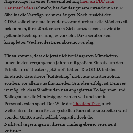
Angehöriger) in einer Pressemitteilung (
hier als PDF zum
Herunterladen
) schreibt, hat der designierte Intendant Karl M.
Sibelius die Verträge nicht verlängert. Nach Ansicht der
GDBA solle eine neue Intendanz zwar durchaus die Möglichkeit
bekommen, ihre künstlerischen Ziele umzusetzen, so wie die
geltende Rechtsprechung es vorsieht. Dazu sei aber kein
kompletter Wechsel des Ensembles notwendig.
Hinzu komme, dass die jetzt nichtverlängerten Mitarbeiter/-
innen in den vergangenen Jahren mit großem Einsatz um den
Erhalt ‘ihres’ Theaters gekämpft hätten. Die GDBA hat den
Eindruck, dass dieser "Kahlschlag" nicht aus künstlerischen,
sondern vor allem aus finanziellen Gründen erfolgt ist. Denn es
ist möglich, dass Sibelius den neu engagierten Kolleginnen und
Kollegen nur die Mindestgage zahlen will und somit
Personalkosten spart. Der Wille des
Theaters Trier
, auch
weiterhin mit einem fest angestellten Ensemble zu arbeiten wird
von der GDBA ausdrücklich begrüßt, doch die
Nichtverlängerungen in diesem Umfang ebenso vehement
kritisiert.