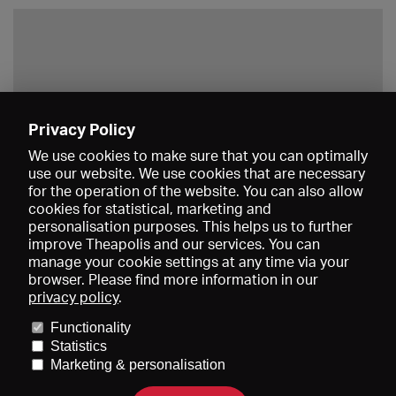
Privacy Policy
Save
We use cookies to make sure that you can optimally
use our website. We use cookies that are necessary
for the operation of the website. You can also allow
cookies for statistical, marketing and
personalisation purposes. This helps us to further
improve Theapolis and our services. You can
manage your cookie settings at any time via your
browser. Please find more information in our
privacy policy
.
Prices and memberships
KIBA
Gagenspiegel
Media data
Functionality
About us
Imprint
Conditions
Privacy
Contact
Help
Statistics
Newsletter
Marketing & personalisation