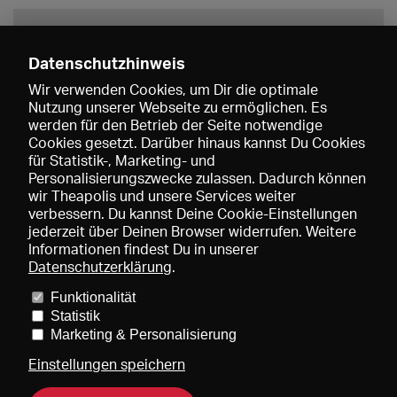
Datenschutzhinweis
Wir verwenden Cookies, um Dir die optimale
Nutzung unserer Webseite zu ermöglichen. Es
werden für den Betrieb der Seite notwendige
Speichern
Cookies gesetzt. Darüber hinaus kannst Du Cookies
für Statistik-, Marketing- und
Personalisierungszwecke zulassen. Dadurch können
wir Theapolis und unsere Services weiter
verbessern. Du kannst Deine Cookie-Einstellungen
jederzeit über Deinen Browser widerrufen. Weitere
Informationen findest Du in unserer
Datenschutzerklärung
.
Funktionalität
Preise und Mitgliedschaften
KIBA
Gagenspiegel
Statistik
Mediadaten
Über uns
Impressum
AGB
Datenschutz
Marketing & Personalisierung
Kontakt
Hilfe
Newsletter
Einstellungen speichern