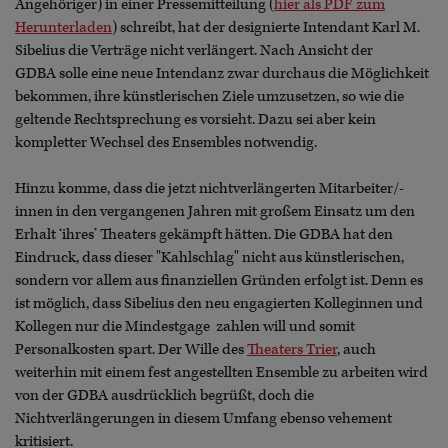
Angehöriger) in einer Pressemitteilung (
hier als PDF zum
Herunterladen
) schreibt, hat der designierte Intendant Karl M.
Sibelius die Verträge nicht verlängert. Nach Ansicht der
GDBA solle eine neue Intendanz zwar durchaus die Möglichkeit
bekommen, ihre künstlerischen Ziele umzusetzen, so wie die
geltende Rechtsprechung es vorsieht. Dazu sei aber kein
kompletter Wechsel des Ensembles notwendig.
Hinzu komme, dass die jetzt nichtverlängerten Mitarbeiter/-
innen in den vergangenen Jahren mit großem Einsatz um den
Erhalt ‘ihres’ Theaters gekämpft hätten. Die GDBA hat den
Eindruck, dass dieser "Kahlschlag" nicht aus künstlerischen,
sondern vor allem aus finanziellen Gründen erfolgt ist. Denn es
ist möglich, dass Sibelius den neu engagierten Kolleginnen und
Kollegen nur die Mindestgage zahlen will und somit
Personalkosten spart. Der Wille des
Theaters Trier
, auch
weiterhin mit einem fest angestellten Ensemble zu arbeiten wird
von der GDBA ausdrücklich begrüßt, doch die
Nichtverlängerungen in diesem Umfang ebenso vehement
kritisiert.