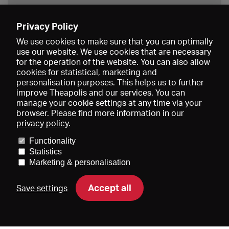
Privacy Policy
Save
We use cookies to make sure that you can optimally
use our website. We use cookies that are necessary
for the operation of the website. You can also allow
cookies for statistical, marketing and
personalisation purposes. This helps us to further
improve Theapolis and our services. You can
manage your cookie settings at any time via your
browser. Please find more information in our
privacy policy
.
Prices and memberships
KIBA
Gagenspiegel
Media data
Functionality
About us
Imprint
Conditions
Privacy
Contact
Help
Statistics
Newsletter
Marketing & personalisation
Accept all
Save settings
DE
EN
FR