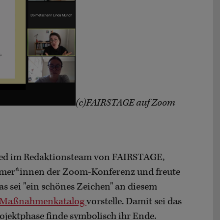
(c)FAIRSTAGE auf Zoom
lied im Redaktionsteam von FAIRSTAGE,
hmer*innen der Zoom-Konferenz und freute
Das sei "ein schönes Zeichen" an diesem
Maßnahmenkatalog
vorstelle. Damit sei das
rojektphase finde symbolisch ihr Ende.