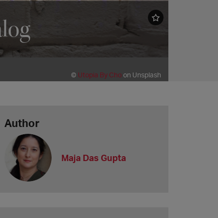
log
©
Utopia By Cho
on Unsplash
Author
Maja Das Gupta