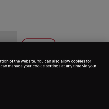
Save
tion of the website. You can also allow cookies for
u can manage your cookie settings at any time via your
mprint
DE
EN
FR