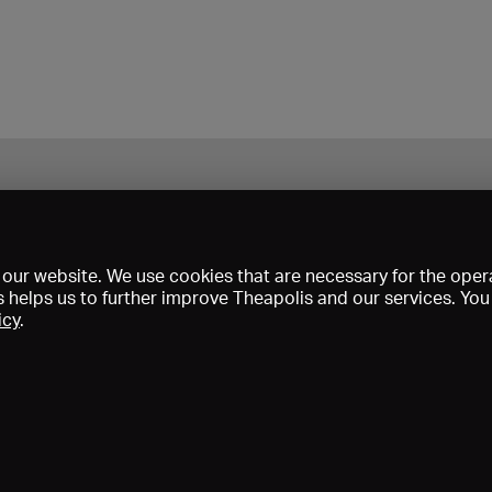
our website. We use cookies that are necessary for the opera
s helps us to further improve Theapolis and our services. Yo
icy
.
s and memberships
KIBA
Gagenspiegel
Media data
About us
I
Conditions
Privacy
Contact
Help
Newsletter