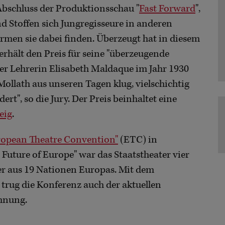
 Abschluss der Produktionsschau "
Fast Forward
",
nd Stoffen sich Jungregisseure in anderen
men sie dabei finden. Überzeugt hat in diesem
erhält den Preis für seine "überzeugende
er Lehrerin Elisabeth Maldaque im Jahr 1930
llath aus unseren Tagen klug, vielschichtig
rt", so die Jury. Der Preis beinhaltet eine
eig
.
ropean Theatre Convention"
(ETC) in
 Future of Europe" war das Staatstheater vier
er aus 19 Nationen Europas. Mit dem
trug die Konferenz auch der aktuellen
chnung.