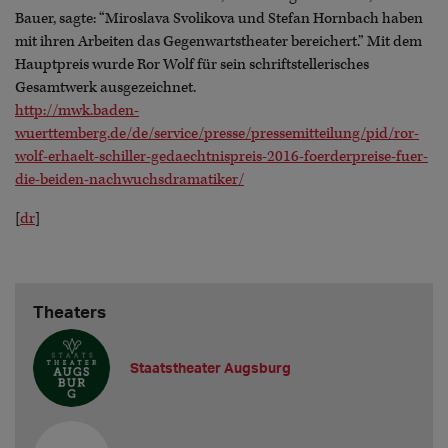
Bauer, sagte: “Miroslava Svolikova und Stefan Hornbach haben
mit ihren Arbeiten das Gegenwartstheater bereichert.” Mit dem
Hauptpreis wurde Ror Wolf für sein schriftstellerisches
Gesamtwerk ausgezeichnet.
http://mwk.baden-
wuerttemberg.de/de/service/presse/pressemitteilung/pid/ror-
wolf-erhaelt-schiller-gedaechtnispreis-2016-foerderpreise-fuer-
die-beiden-nachwuchsdramatiker/
[
dr
]
Theaters
Staatstheater Augsburg