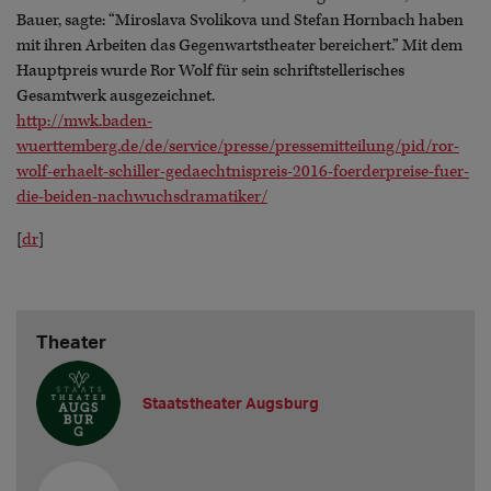
Bauer, sagte: “Miroslava Svolikova und Stefan Hornbach haben
mit ihren Arbeiten das Gegenwartstheater bereichert.” Mit dem
Hauptpreis wurde Ror Wolf für sein schriftstellerisches
Gesamtwerk ausgezeichnet.
http://mwk.baden-
wuerttemberg.de/de/service/presse/pressemitteilung/pid/ror-
wolf-erhaelt-schiller-gedaechtnispreis-2016-foerderpreise-fuer-
die-beiden-nachwuchsdramatiker/
[
dr
]
Theater
Staatstheater Augsburg