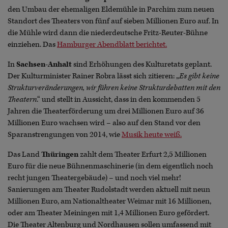
den Umbau der ehemaligen Eldemühle in Parchim zum neuen
Standort des Theaters von fünf auf sieben Millionen Euro auf. In
die Mühle wird dann die niederdeutsche Fritz-Reuter-Bühne
einziehen. Das
Hamburger Abendblatt berichtet.
In
Sachsen-Anhalt
sind Erhöhungen des Kulturetats geplant.
Der Kulturminister Rainer Robra lässt sich zitieren: „
Es gibt keine
Strukturveränderungen, wir führen keine Strukturdebatten mit den
Theatern
.“ und stellt in Aussicht, dass in den kommenden 5
Jahren die Theaterförderung um drei Millionen Euro auf 36
Millionen Euro wachsen wird – also auf den Stand vor den
Sparanstrengungen von 2014, wie
Musik heute weiß.
Das Land
Thüringen
zahlt dem Theater Erfurt 2,5 Millionen
Euro für die neue Bühnenmaschinerie (in dem eigentlich noch
recht jungen Theatergebäude) – und noch viel mehr!
Sanierungen am Theater Rudolstadt werden aktuell mit neun
Millionen Euro, am Nationaltheater Weimar mit 16 Millionen,
oder am Theater Meiningen mit 1,4 Millionen Euro gefördert.
Die Theater Altenburg und Nordhausen sollen umfassend mit