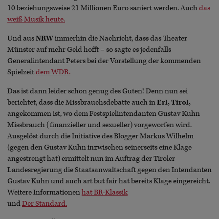
10 beziehungsweise 21 Millionen Euro saniert werden. Auch
das
weiß Musik heute.
Und aus
NRW
immerhin die Nachricht, dass das Theater
Münster auf mehr Geld hofft – so sagte es jedenfalls
Generalintendant Peters bei der Vorstellung der kommenden
Spielzeit
dem WDR.
Das ist dann leider schon genug des Guten! Denn nun sei
berichtet, dass die Missbrauchsdebatte auch in
Erl, Tirol,
angekommen ist, wo dem Festspielintendanten Gustav Kuhn
Missbrauch (finanzieller und sexueller) vorgeworfen wird.
Ausgelöst durch die Initiative des Blogger Markus Wilhelm
(gegen den Gustav Kuhn inzwischen seinerseits eine Klage
angestrengt hat) ermittelt nun im Auftrag der Tiroler
Landesregierung die Staatsanwaltschaft gegen den Intendanten
Gustav Kuhn und auch art but fair hat bereits Klage eingereicht.
Weitere Informationen
hat BR-Klassik
und
Der Standard.