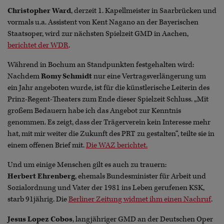
Christopher Ward
, derzeit 1. Kapellmeister in Saarbrücken und
vormals u.a. Assistent von Kent Nagano an der Bayerischen
Staatsoper, wird zur nächsten Spielzeit GMD in Aachen,
berichtet der WDR
.
Während in Bochum an Standpunkten festgehalten wird:
Nachdem
Romy Schmidt
nur eine Vertragsverlängerung um
ein Jahr angeboten wurde, ist für die künstlerische Leiterin des
Prinz-Regent-Theaters zum Ende dieser Spielzeit Schluss. „Mit
großem Bedauern habe ich das Angebot zur Kenntnis
genommen. Es zeigt, dass der Trägerverein kein Interesse mehr
hat, mit mir weiter die Zukunft des PRT zu gestalten“, teilte sie in
einem offenen Brief mit.
Die WAZ berichtet.
Und um einige Menschen gilt es auch zu trauern:
Herbert Ehrenberg
, ehemals Bundesminister für Arbeit und
Sozialordnung und Vater der 1981 ins Leben gerufenen KSK,
starb 91jährig. Die
Berliner Zeitung widmet ihm einen Nachruf
.
Jesus Lopez Cobos
, langjähriger GMD an der Deutschen Oper