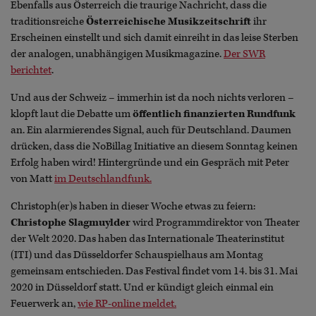
Ebenfalls aus Österreich die traurige Nachricht, dass die
traditionsreiche
Österreichische Musikzeitschrift
ihr
Erscheinen einstellt und sich damit einreiht in das leise Sterben
der analogen, unabhängigen Musikmagazine.
Der SWR
berichtet
.
Und aus der Schweiz – immerhin ist da noch nichts verloren –
klopft laut die Debatte um
öffentlich finanzierten Rundfunk
an. Ein alarmierendes Signal, auch für Deutschland. Daumen
drücken, dass die NoBillag Initiative an diesem Sonntag keinen
Erfolg haben wird! Hintergründe und ein Gespräch mit Peter
von Matt
im Deutschlandfunk.
Christoph(er)s haben in dieser Woche etwas zu feiern:
Christophe Slagmuylder
wird Programmdirektor von Theater
der Welt 2020. Das haben das Internationale Theaterinstitut
(ITI) und das Düsseldorfer Schauspielhaus am Montag
gemeinsam entschieden. Das Festival findet vom 14. bis 31. Mai
2020 in Düsseldorf statt. Und er kündigt gleich einmal ein
Feuerwerk an,
wie RP-online meldet.