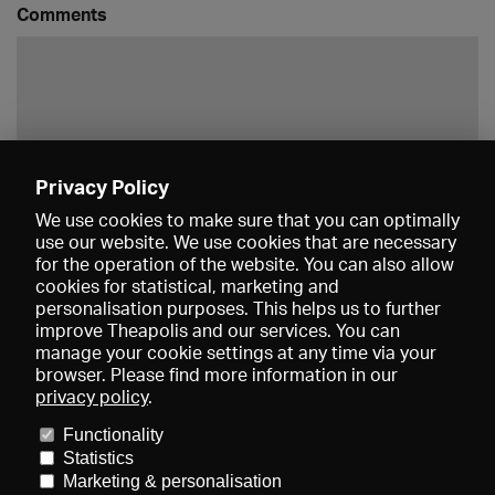
Comments
Privacy Policy
Save
We use cookies to make sure that you can optimally
use our website. We use cookies that are necessary
for the operation of the website. You can also allow
cookies for statistical, marketing and
personalisation purposes. This helps us to further
improve Theapolis and our services. You can
manage your cookie settings at any time via your
browser. Please find more information in our
privacy policy
.
Prices and memberships
KIBA
Gagenspiegel
Media data
Functionality
About us
Imprint
Conditions
Privacy
Contact
Help
Statistics
Newsletter
Marketing & personalisation