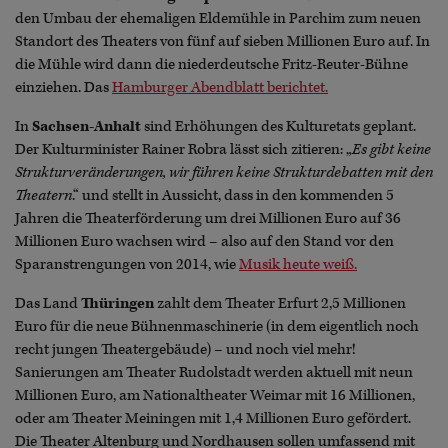
den Umbau der ehemaligen Eldemühle in Parchim zum neuen
Standort des Theaters von fünf auf sieben Millionen Euro auf. In
die Mühle wird dann die niederdeutsche Fritz-Reuter-Bühne
einziehen. Das
Hamburger Abendblatt berichtet.
In
Sachsen-Anhalt
sind Erhöhungen des Kulturetats geplant.
Der Kulturminister Rainer Robra lässt sich zitieren: „
Es gibt keine
Strukturveränderungen, wir führen keine Strukturdebatten mit den
Theatern
.“ und stellt in Aussicht, dass in den kommenden 5
Jahren die Theaterförderung um drei Millionen Euro auf 36
Millionen Euro wachsen wird – also auf den Stand vor den
Sparanstrengungen von 2014, wie
Musik heute weiß.
Das Land
Thüringen
zahlt dem Theater Erfurt 2,5 Millionen
Euro für die neue Bühnenmaschinerie (in dem eigentlich noch
recht jungen Theatergebäude) – und noch viel mehr!
Sanierungen am Theater Rudolstadt werden aktuell mit neun
Millionen Euro, am Nationaltheater Weimar mit 16 Millionen,
oder am Theater Meiningen mit 1,4 Millionen Euro gefördert.
Die Theater Altenburg und Nordhausen sollen umfassend mit