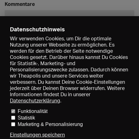
Kommentare
Datenschutzhinweis
Wir verwenden Cookies, um Dir die optimale
Nutzung unserer Webseite zu ermöglichen. Es
werden für den Betrieb der Seite notwendige
Speichern
Cookies gesetzt. Darüber hinaus kannst Du Cookies
für Statistik-, Marketing- und
Personalisierungszwecke zulassen. Dadurch können
wir Theapolis und unsere Services weiter
verbessern. Du kannst Deine Cookie-Einstellungen
jederzeit über Deinen Browser widerrufen. Weitere
Informationen findest Du in unserer
Datenschutzerklärung
.
Funktionalität
Preise und Mitgliedschaften
KIBA
Gagenspiegel
Statistik
Mediadaten
Über uns
Impressum
AGB
Datenschutz
Marketing & Personalisierung
Kontakt
Hilfe
Newsletter
Einstellungen speichern