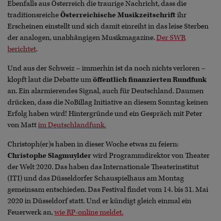
Ebenfalls aus Österreich die traurige Nachricht, dass die
traditionsreiche
Österreichische Musikzeitschrift
ihr
Erscheinen einstellt und sich damit einreiht in das leise Sterben
der analogen, unabhängigen Musikmagazine.
Der SWR
berichtet
.
Und aus der Schweiz – immerhin ist da noch nichts verloren –
klopft laut die Debatte um
öffentlich finanzierten Rundfunk
an. Ein alarmierendes Signal, auch für Deutschland. Daumen
drücken, dass die NoBillag Initiative an diesem Sonntag keinen
Erfolg haben wird! Hintergründe und ein Gespräch mit Peter
von Matt
im Deutschlandfunk.
Christoph(er)s haben in dieser Woche etwas zu feiern:
Christophe Slagmuylder
wird Programmdirektor von Theater
der Welt 2020. Das haben das Internationale Theaterinstitut
(ITI) und das Düsseldorfer Schauspielhaus am Montag
gemeinsam entschieden. Das Festival findet vom 14. bis 31. Mai
2020 in Düsseldorf statt. Und er kündigt gleich einmal ein
Feuerwerk an,
wie RP-online meldet.