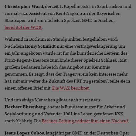
Christopher Ward
, derzeit 1. Kapellmeister in Saarbrücken und
vormals u.a. Assistent von Kent Nagano an der Bayerischen
Staatsoper, wird zur nächsten Spielzeit GMD in Aachen,
berichtet der WDR
.
Während in Bochum an Standpunkten festgehalten wird:
Nachdem
Romy Schmidt
nur eine Vertragsverlängerung um
ein Jahr angeboten wurde, ist für die künstlerische Leiterin des
Prinz-Regent-Theaters zum Ende dieser Spielzeit Schluss. „Mit
großem Bedauern habe ich das Angebot zur Kenntnis
genommen. Es zeigt, dass der Trägerverein kein Interesse mehr
hat, mit mir weiter die Zukunft des PRT zu gestalten“, teilte sie in
einem offenen Brief mit.
Die WAZ berichtet.
Und um einige Menschen gilt es auch zu trauern:
Herbert Ehrenberg
, ehemals Bundesminister für Arbeit und
Sozialordnung und Vater der 1981 ins Leben gerufenen KSK,
starb 91jährig. Die
Berliner Zeitung widmet ihm einen Nachruf
.
Jesus Lopez Cobos
, langjähriger GMD an der Deutschen Oper