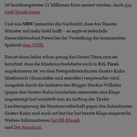
10 beziehungsweise 21 Millionen Euro saniert werden. Auch
das
weiß Musik heute.
Und aus
NRW
immerhin die Nachricht, dass das Theater
Münster auf mehr Geld hofft – so sagte es jedenfalls
Generalintendant Peters bei der Vorstellung der kommenden
Spielzeit
dem WDR.
Das ist dann leider schon genug des Guten! Denn nun sei
berichtet, dass die Missbrauchsdebatte auch in
Erl, Tirol,
angekommen ist, wo dem Festspielintendanten Gustav Kuhn
Missbrauch (finanzieller und sexueller) vorgeworfen wird.
Ausgelöst durch die Initiative des Blogger Markus Wilhelm
(gegen den Gustav Kuhn inzwischen seinerseits eine Klage
angestrengt hat) ermittelt nun im Auftrag der Tiroler
Landesregierung die Staatsanwaltschaft gegen den Intendanten
Gustav Kuhn und auch art but fair hat bereits Klage eingereicht.
Weitere Informationen
hat BR-Klassik
und
Der Standard.