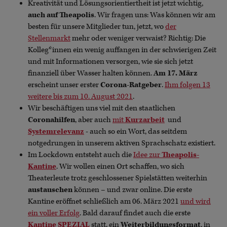
Kreativität und Lösungsorientiertheit ist jetzt wichtig,
auch auf Theapolis
. Wir fragen uns: Was können wir am
besten für unsere Mitglieder tun, jetzt, wo
der
Stellenmarkt
mehr oder weniger verwaist? Richtig: Die
Kolleg*innen ein wenig auffangen in der schwierigen Zeit
und mit Informationen versorgen, wie sie sich jetzt
finanziell über Wasser halten können.
Am 17. März
erscheint unser erster
Corona-Ratgeber
.
Ihm folgen 13
weitere bis zum 10. August 2021
.
Wir beschäftigen uns viel mit den staatlichen
Coronahilfen
, aber auch
mit
Kurzarbeit
und
Systemrelevanz
- auch so ein Wort, das seitdem
notgedrungen in unserem aktiven Sprachschatz existiert.
Im Lockdown entsteht auch die
Idee zur
Theapolis-
Kantine
. Wir wollen einen Ort schaffen, wo sich
Theaterleute trotz geschlossener Spielstätten weiterhin
austauschen
können – und zwar online. Die erste
Kantine eröffnet schließlich am 06. März 2021
und wird
ein voller Erfolg
. Bald darauf findet auch die erste
Kantine SPEZIAL
statt, ein
Weiterbildungsformat
, in