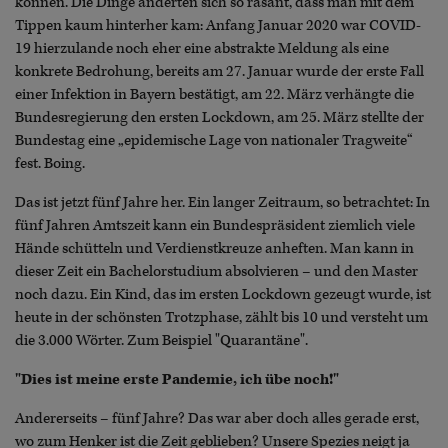
können. Die Dinge änderten sich so rasant, dass man mit dem
Tippen kaum hinterher kam: Anfang Januar 2020 war COVID-
19 hierzulande noch eher eine abstrakte Meldung als eine
konkrete Bedrohung, bereits am 27. Januar wurde der erste Fall
einer Infektion in Bayern bestätigt, am 22. März verhängte die
Bundesregierung den ersten Lockdown, am 25. März stellte der
Bundestag eine „epidemische Lage von nationaler Tragweite“
fest. Boing.
Das ist jetzt fünf Jahre her. Ein langer Zeitraum, so betrachtet: In
fünf Jahren Amtszeit kann ein Bundespräsident ziemlich viele
Hände schütteln und Verdienstkreuze anheften. Man kann in
dieser Zeit ein Bachelorstudium absolvieren – und den Master
noch dazu. Ein Kind, das im ersten Lockdown gezeugt wurde, ist
heute in der schönsten Trotzphase, zählt bis 10 und versteht um
die 3.000 Wörter. Zum Beispiel "Quarantäne".
"Dies ist meine erste Pandemie, ich übe noch!"
Andererseits – fünf Jahre? Das war aber doch alles gerade erst,
wo zum Henker ist die Zeit geblieben? Unsere Spezies neigt ja