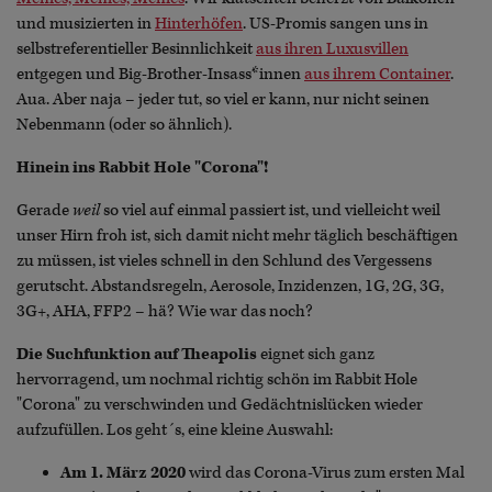
und musizierten in
Hinterhöfen
. US-Promis sangen uns in
selbstreferentieller Besinnlichkeit
aus ihren Luxusvillen
entgegen und Big-Brother-Insass*innen
aus ihrem Container
.
Aua. Aber naja – jeder tut, so viel er kann, nur nicht seinen
Nebenmann (oder so ähnlich).
Hinein ins Rabbit Hole "Corona"!
Gerade
weil
so viel auf einmal passiert ist, und vielleicht weil
unser Hirn froh ist, sich damit nicht mehr täglich beschäftigen
zu müssen, ist vieles schnell in den Schlund des Vergessens
gerutscht. Abstandsregeln, Aerosole, Inzidenzen, 1G, 2G, 3G,
3G+, AHA, FFP2 – hä? Wie war das noch?
Die Suchfunktion auf Theapolis
eignet sich ganz
hervorragend, um nochmal richtig schön im Rabbit Hole
"Corona" zu verschwinden und Gedächtnislücken wieder
aufzufüllen. Los geht´s, eine kleine Auswahl:
Am 1. März 2020
wird das Corona-Virus zum ersten Mal