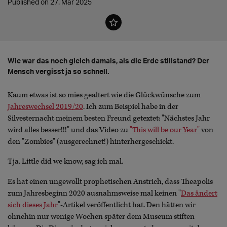
Published on 27. Mar 2025
Wie war das noch gleich damals, als die Erde stillstand? Der
Mensch vergisst ja so schnell.
Kaum etwas ist so mies gealtert wie die Glückwünsche zum
Jahreswechsel 2019/20
. Ich zum Beispiel habe in der
Silvesternacht meinem besten Freund getextet: "Nächstes Jahr
wird alles besser!!!" und das Video zu
"This will be our Year"
von
den "Zombies" (ausgerechnet!) hinterhergeschickt.
Tja. Little did we know, sag ich mal.
Es hat einen ungewollt prophetischen Anstrich, dass Theapolis
zum Jahresbeginn 2020 ausnahmsweise mal keinen "
Das ändert
sich dieses Jahr
"-Artikel veröffentlicht hat. Den hätten wir
ohnehin nur wenige Wochen später dem Museum stiften