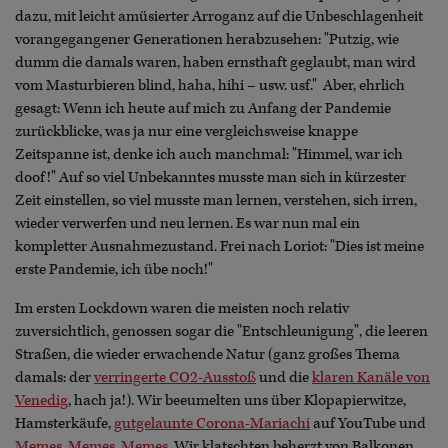
dazu, mit leicht amüsierter Arroganz auf die Unbeschlagenheit
vorangegangener Generationen herabzusehen: "Putzig, wie
dumm die damals waren, haben ernsthaft geglaubt, man wird
vom Masturbieren blind, haha, hihi – usw. usf." Aber, ehrlich
gesagt: Wenn ich heute auf mich zu Anfang der Pandemie
zurückblicke, was ja nur eine vergleichsweise knappe
Zeitspanne ist, denke ich auch manchmal: "Himmel, war ich
doof!" Auf so viel Unbekanntes musste man sich in kürzester
Zeit einstellen, so viel musste man lernen, verstehen, sich irren,
wieder verwerfen und neu lernen. Es war nun mal ein
kompletter Ausnahmezustand. Frei nach Loriot: "Dies ist meine
erste Pandemie, ich übe noch!"
Im ersten Lockdown waren die meisten noch relativ
zuversichtlich, genossen sogar die "Entschleunigung", die leeren
Straßen, die wieder erwachende Natur (ganz großes Thema
damals: der
verringerte CO2-Ausstoß
und die
klaren Kanäle von
Venedig
, hach ja!). Wir beeumelten uns über Klopapierwitze,
Hamsterkäufe,
gutgelaunte Corona-Mariachi
auf YouTube und
Memes, Memes, Memes
. Wir klatschten beherzt von Balkonen