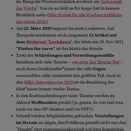
im Theapolis-Wochenrückblick erwähnt, als "
Antagonist
der Woche
". Von da an fehlt es für lange Zeit in keinem
Rückblick mehr. (
Hier findest Du alle Wochenrückblicke
des Jahres 2020.
)
Am
22. März 2020
beginnt der erste Lockdown. Auf
Theapolis erscheinen ab da insgesamt
13 Artikel mit
dem
Stichwort "Lockdown"
, der letzte am 20. Nov 2021.
“Flatten the curve“
ist das Motto der Stunde.
Trotz der
Schließungen und Vorstellungsausfälle
bemühen sich viele Theater –
wie etwa das Theater Hof
–
auch ihren Gastkünstler*innen die volle
Gagen
auszuzahlen, oder zumindest den größten Teil. Auch in
den
KIBA-Interviews von 2020
ist die Bezahlung der
Gäst*innen immer wieder Thema.
In den Kostümabteilungen vieler Theater werden im
Akkord
Stoffmasken
genäht (ja, genau, da war mal was,
noch vor den OP-Masken und vor FFP2).
Schnell werden Möglichkeiten gefunden,
Vorstellungen
im Stream
zu zeigen, das Publikum genießt nicht nur den
"Hamlet" jetzt zusammengekuschelt auf dem heimischen