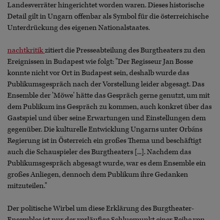
Landesverräter hingerichtet worden waren. Dieses historische
Detail gilt in Ungarn offenbar als Symbol für die österreichische
Unterdrückung des eigenen Nationalstaates.
nachtkritik
zitiert die Presseabteilung des Burgtheaters zu den
Ereignissen in Budapest wie folgt: "Der Regisseur Jan Bosse
konnte nicht vor Ort in Budapest sein, deshalb wurde das
Publikumsgespräch nach der Vorstellung leider abgesagt. Das
Ensemble der 'Möwe' hätte das Gespräch gerne genutzt, um mit
dem Publikum ins Gespräch zu kommen, auch konkret über das
Gastspiel und über seine Erwartungen und Einstellungen dem
gegenüber. Die kulturelle Entwicklung Ungarns unter Orbáns
Regierung ist in Österreich ein großes Thema und beschäftigt
auch die Schauspieler des Burgtheaters [...]. Nachdem das
Publikumsgespräch abgesagt wurde, war es dem Ensemble ein
großes Anliegen, dennoch dem Publikum ihre Gedanken
mitzuteilen."
Der politische Wirbel um diese Erklärung des Burgtheater-
Ensembles ist nur der vorläufige Schlusspunkt einer Reihe von