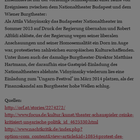
Ereignissen zwischen dem Nationaltheater Budapest und dem
Wiener Burgtheater:
Als Attila Vidnyánszky das Budapester Nationaltheater im
Sommer 2013 auf Druck der Regierung übernahm und Robert
Alföldi ablöste, der der Regierung wegen seiner liberalen
Anschauungen und seiner Homosexualität ein Dorn im Auge
war, protestierten zahlreichen europäischen Kulturschaffenden.
Unter ihnen auch der damalige Burgtheater-Direktor Matthias
Hartmann, der daraufhin eine Gastspiel-Einladung des
Nationaltheaters ablehnte. Vidnyánszky wiederum lies eine
Einladung zum "Ungarn-Festival" im März 2014 platzen, als der
Finanzskandal am Burgtheater hohe Wellen schlug.
Quellen:
http://orf.at/stories/2274272/
http://www.focus.de/kultur/kunst/theater-schauspieler-reinke-
kritisiert-ungarische-politik_id_4625330.html
http://www.nachtkritik.de/index.php?
option=com_content&view=article&id=10854:protest-des-