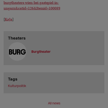
burgtheaters-wien-bei-gastspiel-in-
ungarn&catid=126&Itemid=100089
[
KaJa
]
Theaters
Burgtheater
Tags
Kulturpolitik
All news