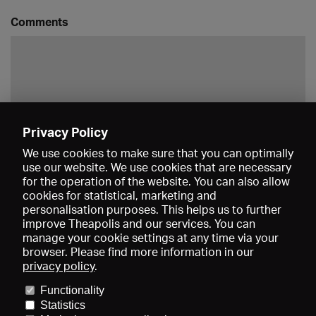
Comments
Privacy Policy
Save
We use cookies to make sure that you can optimally
use our website. We use cookies that are necessary
for the operation of the website. You can also allow
cookies for statistical, marketing and
personalisation purposes. This helps us to further
improve Theapolis and our services. You can
manage your cookie settings at any time via your
browser. Please find more information in our
privacy policy
.
Prices and memberships
KIBA
Gagenspiegel
Media data
Functionality
About us
Imprint
Conditions
Privacy
Contact
Help
Statistics
Newsletter