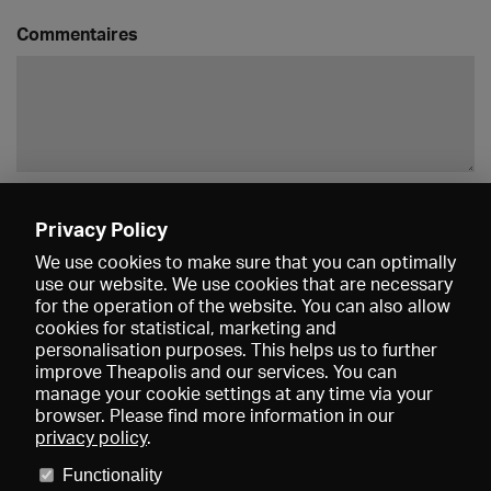
Commentaires
Enregistrer
Privacy Policy
We use cookies to make sure that you can optimally
use our website. We use cookies that are necessary
for the operation of the website. You can also allow
cookies for statistical, marketing and
personalisation purposes. This helps us to further
improve Theapolis and our services. You can
manage your cookie settings at any time via your
browser. Please find more information in our
privacy policy
.
Prix et adhésions
KIBA
Gagenspiegel
Functionality
Données médiatiques
Qui sommes-nous?
Mentions légales