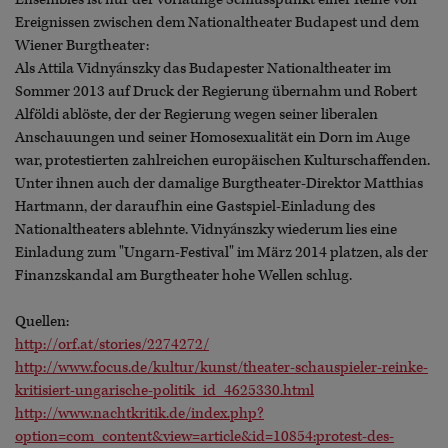
Ereignissen zwischen dem Nationaltheater Budapest und dem
Wiener Burgtheater:
Als Attila Vidnyánszky das Budapester Nationaltheater im
Sommer 2013 auf Druck der Regierung übernahm und Robert
Alföldi ablöste, der der Regierung wegen seiner liberalen
Anschauungen und seiner Homosexualität ein Dorn im Auge
war, protestierten zahlreichen europäischen Kulturschaffenden.
Unter ihnen auch der damalige Burgtheater-Direktor Matthias
Hartmann, der daraufhin eine Gastspiel-Einladung des
Nationaltheaters ablehnte. Vidnyánszky wiederum lies eine
Einladung zum "Ungarn-Festival" im März 2014 platzen, als der
Finanzskandal am Burgtheater hohe Wellen schlug.
Quellen:
http://orf.at/stories/2274272/
http://www.focus.de/kultur/kunst/theater-schauspieler-reinke-
kritisiert-ungarische-politik_id_4625330.html
http://www.nachtkritik.de/index.php?
option=com_content&view=article&id=10854:protest-des-