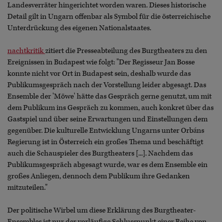
Landesverräter hingerichtet worden waren. Dieses historische
Detail gilt in Ungarn offenbar als Symbol für die österreichische
Unterdrückung des eigenen Nationalstaates.
nachtkritik
zitiert die Presseabteilung des Burgtheaters zu den
Ereignissen in Budapest wie folgt: "Der Regisseur Jan Bosse
konnte nicht vor Ort in Budapest sein, deshalb wurde das
Publikumsgespräch nach der Vorstellung leider abgesagt. Das
Ensemble der 'Möwe' hätte das Gespräch gerne genutzt, um mit
dem Publikum ins Gespräch zu kommen, auch konkret über das
Gastspiel und über seine Erwartungen und Einstellungen dem
gegenüber. Die kulturelle Entwicklung Ungarns unter Orbáns
Regierung ist in Österreich ein großes Thema und beschäftigt
auch die Schauspieler des Burgtheaters [...]. Nachdem das
Publikumsgespräch abgesagt wurde, war es dem Ensemble ein
großes Anliegen, dennoch dem Publikum ihre Gedanken
mitzuteilen."
Der politische Wirbel um diese Erklärung des Burgtheater-
Ensembles ist nur der vorläufige Schlusspunkt einer Reihe von