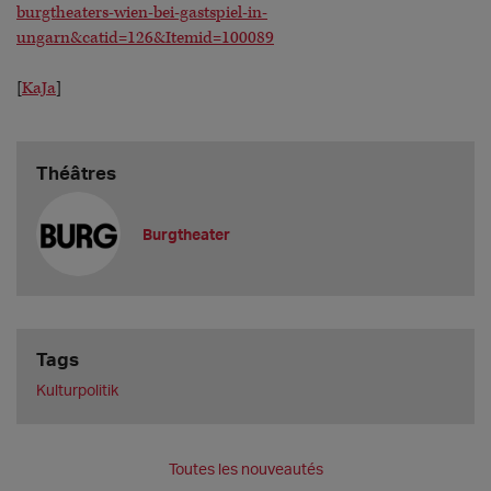
burgtheaters-wien-bei-gastspiel-in-
ungarn&catid=126&Itemid=100089
[
KaJa
]
Théâtres
Burgtheater
Tags
Kulturpolitik
Toutes les nouveautés