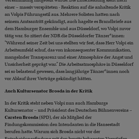
Versammlung mitgeteilt wurde. Die Entscheidung sieht nach
einer – massiv verspäteten - Reaktion auf die anhaltende Kritik
an Volpis Führungsstil aus. Mehrere Solisten hatten nach
seinem Amtsantritt gekündigt, auch hagelte es Brandbriefe aus
dem Hamburger Ensemble und aus Düsseldorf, wo Volpi zuvor
tätig war. So zitiert der NDR die Düsseldorfer Tänzer*innen:
"Während seiner Zeit bei uns stellten wir fest, dass Herr Volpi ein
Arbeitsumfeld schuf, das von inkonsequenter Kommunikation,
mangelnder Transparenz und einer Atmosphäre der Angst und
Unsicherheit geprägt war." Die Arbeitsatmosphäre in Düsseldorf
sei so belastend gewesen, dass langjährige Tänzer*innen noch
vor Ablauf ihrer Verträge gekündigt hätten.
Auch Kultursenator Brosda in der Kritik
In der Kritik steht neben Volpi nun auch Hamburgs
Kultursenator – und Präsident des Deutschen Bühnenvereins –
Carsten Brosda
(SPD), der als Mitglied der
Findungskommission den Intendanten in die Hansestadt
berufen hatte. Warum sich Brosda nicht vor der
Entscheidungsfindung mit den bereits bekannten Vorwürfen