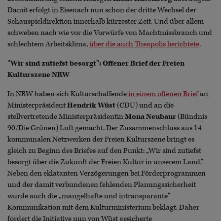
Damit erfolgt in Eisenach nun schon der dritte Wechsel der
Schauspieldirektion innerhalb kürzester Zeit. Und über allem
schweben nach wie vor die Vorwürfe von Machtmissbrauch und
schlechtem Arbeitsklima,
über die auch Theapolis berichtete
.
"Wir sind zutiefst besorgt": Offener Brief der Freien
Kulturszene NRW
In NRW haben sich Kulturschaffende
in einem offenen Brief
an
Ministerpräsident
Hendrik Wüst
(CDU) und an die
stellvertretende Ministerpräsidentin
Mona Neubaur
(Bündnis
90/Die Grünen) Luft gemacht. Der Zusammenschluss aus 14
kommunalen Netzwerken der Freien Kulturszene bringt es
gleich zu Beginn des Briefes auf den Punkt: „Wir sind zutiefst
besorgt über die Zukunft der Freien Kultur in unserem Land.“
Neben den eklatanten Verzögerungen bei Förderprogrammen
und der damit verbundenen fehlenden Planungssicherheit
wurde auch die „mangelhafte und intransparante“
Kommunikation mit dem Kulturministerium beklagt. Daher
fordert die Initiative nun von Wüst gesicherte