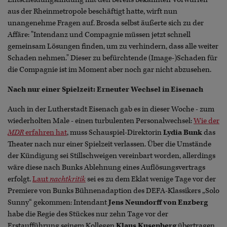
aus der Rheinmetropole beschäftigt hatte, wirft nun
unangenehme Fragen auf. Brosda selbst äußerte sich zu der
Affäre: "Intendanz und Compagnie müssen jetzt schnell
gemeinsam Lösungen finden, um zu verhindern, dass alle weiter
Schaden nehmen." Dieser zu befürchtende (Image-)Schaden für
die Compagnie ist im Moment aber noch gar nicht abzusehen.
Nach nur einer Spielzeit: Erneuter Wechsel in Eisenach
Auch in der Lutherstadt Eisenach gab es in dieser Woche - zum
wiederholten Male - einen turbulenten Personalwechsel:
Wie der
MDR
erfahren hat
, muss Schauspiel-Direktorin
Lydia Bunk
das
Theater nach nur einer Spielzeit verlassen. Über die Umstände
der Kündigung sei Stillschweigen vereinbart worden, allerdings
wäre diese nach Bunks Ablehnung eines Auflösungsvertrags
erfolgt.
Laut
nachtkritik
sei es zu dem Eklat wenige Tage vor der
Premiere von Bunks Bühnenadaption des DEFA-Klassikers „Solo
Sunny“ gekommen: Intendant
Jens Neundorff von Enzberg
habe die Regie des Stückes nur zehn Tage vor der
Erstaufführung seinem Kollegen
Klaus Kusenberg
übertragen.