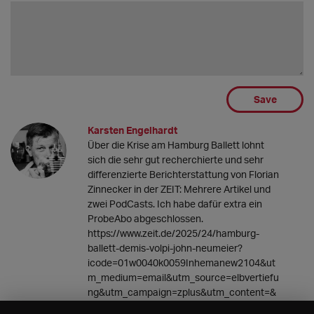
Save
Karsten Engelhardt
Über die Krise am Hamburg Ballett lohnt
sich die sehr gut recherchierte und sehr
differenzierte Berichterstattung von Florian
Zinnecker in der ZEIT: Mehrere Artikel und
zwei PodCasts. Ich habe dafür extra ein
ProbeAbo abgeschlossen.
https://www.zeit.de/2025/24/hamburg-
ballett-demis-volpi-john-neumeier?
icode=01w0040k0059Inhemanew2104&ut
m_medium=email&utm_source=elbvertiefu
ng&utm_campaign=zplus&utm_content=&
wt_zmc=emanew.int.zabo.elbvertiefung.zpl