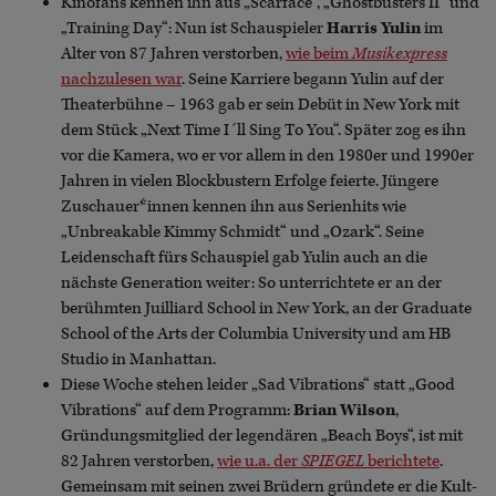
Kinofans kennen ihn aus „Scarface“, „Ghostbusters II“ und
„Training Day“: Nun ist Schauspieler
Harris Yulin
im
Alter von 87 Jahren verstorben,
wie beim
Musikexpress
nachzulesen war
. Seine Karriere begann Yulin auf der
Theaterbühne – 1963 gab er sein Debüt in New York mit
dem Stück „Next Time I´ll Sing To You“. Später zog es ihn
vor die Kamera, wo er vor allem in den 1980er und 1990er
Jahren in vielen Blockbustern Erfolge feierte. Jüngere
Zuschauer*innen kennen ihn aus Serienhits wie
„Unbreakable Kimmy Schmidt“ und „Ozark“. Seine
Leidenschaft fürs Schauspiel gab Yulin auch an die
nächste Generation weiter: So unterrichtete er an der
berühmten Juilliard School in New York, an der Graduate
School of the Arts der Columbia University und am HB
Studio in Manhattan.
Diese Woche stehen leider „Sad Vibrations“ statt „Good
Vibrations“ auf dem Programm:
Brian Wilson
,
Gründungsmitglied der legendären „Beach Boys“, ist mit
82 Jahren verstorben,
wie u.a. der
SPIEGEL
berichtete
.
Gemeinsam mit seinen zwei Brüdern gründete er die Kult-