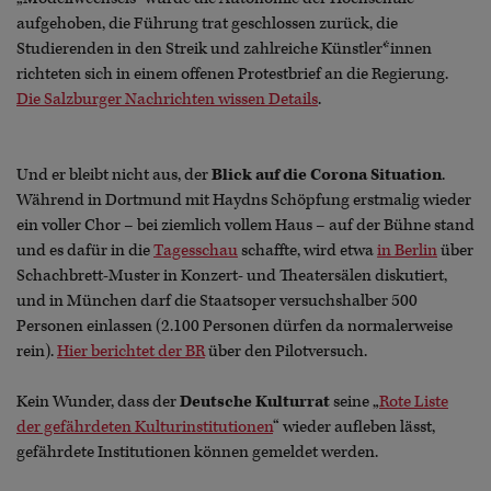
aufgehoben, die Führung trat geschlossen zurück, die
Studierenden in den Streik und zahlreiche Künstler*innen
richteten sich in einem offenen Protestbrief an die Regierung.
Die Salzburger Nachrichten wissen Details
.
Und er bleibt nicht aus, der
Blick auf die Corona Situation
.
Während in Dortmund mit Haydns Schöpfung erstmalig wieder
ein voller Chor – bei ziemlich vollem Haus – auf der Bühne stand
und es dafür in die
Tagesschau
schaffte, wird etwa
in Berlin
über
Schachbrett-Muster in Konzert- und Theatersälen diskutiert,
und in München darf die Staatsoper versuchshalber 500
Personen einlassen (2.100 Personen dürfen da normalerweise
rein).
Hier berichtet der BR
über den Pilotversuch.
Kein Wunder, dass der
Deutsche Kulturrat
seine „
Rote Liste
der gefährdeten Kulturinstitutionen
“ wieder aufleben lässt,
gefährdete Institutionen können gemeldet werden.