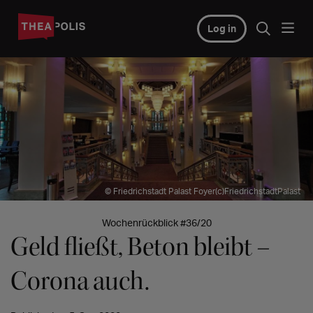
Log in
© Friedrichstadt Palast Foyer(c)FriedrichstadtPalast
Wochenrückblick #36/20
Geld fließt, Beton bleibt –
Corona auch.