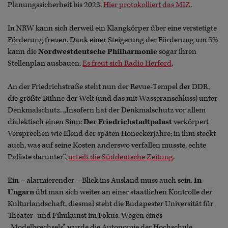
Planungssicherheit bis 2023.
Hier protokolliert das MIZ
.
In NRW kann sich derweil ein Klangkörper über eine verstetigte
Förderung freuen. Dank einer Steigerung der Förderung um 5%
kann die
Nordwestdeutsche Philharmonie
sogar ihren
Stellenplan ausbauen.
Es freut sich Radio Herford
.
An der Friedrichstraße steht nun der Revue-Tempel der DDR,
die größte Bühne der Welt (und das mit Wasseranschluss) unter
Denkmalschutz. „Insofern hat der Denkmalschutz vor allem
dialektisch einen Sinn:
Der Friedrichstadtpalast
verkörpert
Versprechen wie Elend der späten Honeckerjahre; in ihm steckt
auch, was auf seine Kosten anderswo verfallen musste, echte
Paläste darunter“,
urteilt die Süddeutsche Zeitung
.
Ein – alarmierender – Blick ins Ausland muss auch sein.
In
Ungarn
übt man sich weiter an einer staatlichen Kontrolle der
Kulturlandschaft, diesmal steht die Budapester Universität für
Theater- und Filmkunst im Fokus. Wegen eines
„Modellwechsels“ wurde die Autonomie der Hochschule