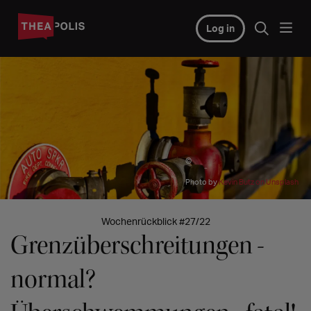
Log in
©
Photo by
Kevin Butz on Unsplash
Wochenrückblick #27/22
Grenzüberschreitungen -
normal?