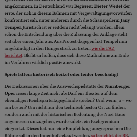
angekommen. In Deutschland war Regisseur
Dieter Wedel
der
erste, der sich in diesem Rahmen mit Vergewaltigungsvorwürfen
konfrontiert sah, unter anderem durch die Schauspielerin
Jany
Tempel
. Juristisch ist er seitdem nicht belangt worden, allein
schon die Entscheidung über die Zulassung der Anklage steht
seit über einem Jahr aus. Aus Protest dagegen hat Tempel nun
angekündigt in den Hungerstreik zu treten,
wie die FAZ
berichtet
. Bleibt zu hoffen, dass sich diese Maßnahme am Ende
im Verfahren wirklich positiv auswirkt.
Spielstätten: historisch heikel oder leider beschädigt
Die Diskussionen über die Ausweichspielstätte der
Nürnberger
Oper
rissen lange Zeit nicht ab: Darf ein Theater auf dem
ehemaligen Reichsparteitagsgelände spielen? Und wenn ja – wo
am besten? Um nicht nur den technisch besten Ort zu finden,
sondern auch mit der historischen Bedeutung des Nazi-Baus
angemessen umzugehen, wurde zuletzt ein Fachgremium
eingesetzt. Dieses hat nun eine Empfehlung ausgesprochen: Die
Bühne soll in den Innenhof gebaut werden,
so berichtet der BR
.