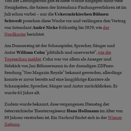
Von der Leitungsfront gibt es diese Woche hingegen nicht viele
Neuigkeiten, die Saison der Intendanz-Findungsverfahren ist im
Juli schon vorbei – nur die
Uckermärkischen Bühnen
Schwedt
preschen diese Woche vor und verlängern den Vertrag
von Intendant
André Nicke
frühzeitig bis 2029, wie
der
Nordkurier
berichtet.
Am Donnerstag ist der Schauspieler, Sprecher, Sänger und
Autor
William Cohn
"plötzlich und unerwartet",
wie die
Tagesschau meldet
. Cohn war vor allem als Ansager und
Sidekick von Jan Böhmermann in der damaligen ZDFneo-
Sendung "Neo Magazin Royale" bekannt geworden, allerdings
konnte er zuvor bereits auf eine langjährige Karriere als
Schauspieler, Sprecher, Sänger und Autor zurückblicken. Er
wurde 65 Jahre alt.
Zudem wurde bekannt, dass vergangenen Dienstag der
österreichische Theaterregisseur
Hans Hollmann
im Alter von
89 Jahren verstorben ist. Ein Nachruf findet sich in der
Wiener
Zeitung
.