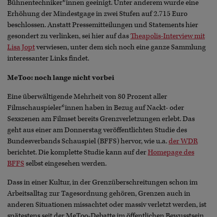
Bühnentechniker*innen geeinigt. Unter anderem wurde eine
Erhöhung der Mindestgage in zwei Stufen auf 2.715 Euro
beschlossen. Anstatt Pressemitteilungen und Statements hier
gesondert zu verlinken, sei hier auf das
Theapolis-Interview mit
Lisa Jopt
verwiesen, unter dem sich noch eine ganze Sammlung
interessanter Links findet.
MeToo: noch lange nicht vorbei
Eine überwältigende Mehrheit von 80 Prozent aller
Filmschauspieler*innen haben in Bezug auf Nackt- oder
Sexszenen am Filmset bereits Grenzverletzungen erlebt. Das
geht aus einer am Donnerstag veröffentlichten Studie des
Bundesverbands Schauspiel (BFFS) hervor, wie u.a.
der WDR
berichtet. Die komplette Studie kann auf der
Homepage des
BFFS
selbst eingesehen werden.
Dass in einer Kultur, in der Grenzüberschreitungen schon im
Arbeitsalltag zur Tagesordnung gehören, Grenzen auch in
anderen Situationen missachtet oder massiv verletzt werden, ist
spätestens seit der MeToo-Debatte im öffentlichen Bewusstsein