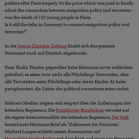
politics after Paris tragedy. So the price which was paid to finally
admit the connection between emigration policy and terrorism -
was the death of 132 young people in Paris.
Is it still the tabu in Germany to connect emigration policy and
terrorism?"
In der
Neuen Züricher Zeitung
findet sich das gesamte
Statement auch auf Deutsch abgedruckt.
Dem Thalia Theater gegenüber habe Hermanis zuvor außerdem
geäußert, es seien zwar nicht alle Flüchtlinge Terroristen, aber
alle Terroristen seien Flüchtlinge oder deren Kinder. Er habe
paraphrasiert, die Zeiten der political correctness seien vorbei.
Mehrere Medien zeigten sich empört über die Äußerungen des
lettischen Regisseurs. Die
Frankfurter Rundschau
verweist auf
die eigene Internationalität des lettischen Regisseurs,
Die Welt
bezeichnete Hermanis Brief als "Dokument der Paranoia".
Michael Laages schließt seinen Kommentar auf
Deutschlandradio Kultur
mit dem Fazit, auf einen wie Hermanis