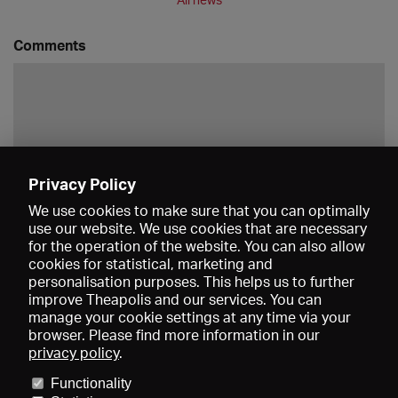
Comments
Privacy Policy
Save
We use cookies to make sure that you can optimally
use our website. We use cookies that are necessary
for the operation of the website. You can also allow
cookies for statistical, marketing and
personalisation purposes. This helps us to further
improve Theapolis and our services. You can
manage your cookie settings at any time via your
browser. Please find more information in our
privacy policy
.
Prices and memberships
KIBA
Gagenspiegel
Media data
Functionality
About us
Imprint
Conditions
Privacy
Contact
Help