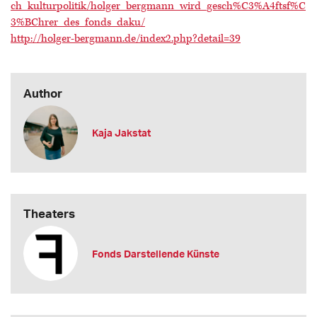
ch_kulturpolitik/holger_bergmann_wird_gesch%C3%A4ftsf%C
3%BChrer_des_fonds_daku/
http://holger-bergmann.de/index2.php?detail=39
Author
Kaja Jakstat
Theaters
Fonds Darstellende Künste