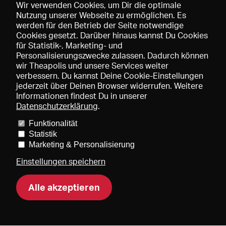
Wir verwenden Cookies, um Dir die optimale
Nutzung unserer Webseite zu ermöglichen. Es
werden für den Betrieb der Seite notwendige
Speichern
Cookies gesetzt. Darüber hinaus kannst Du Cookies
für Statistik-, Marketing- und
Personalisierungszwecke zulassen. Dadurch können
wir Theapolis und unsere Services weiter
verbessern. Du kannst Deine Cookie-Einstellungen
jederzeit über Deinen Browser widerrufen. Weitere
Informationen findest Du in unserer
Datenschutzerklärung
.
Funktionalität
Preise und Mitgliedschaften
KIBA
Gagenspiegel
Statistik
Mediadaten
Über uns
Impressum
AGB
Datenschutz
Marketing & Personalisierung
Kontakt
Hilfe
Newsletter
Einstellungen speichern
Alle akzeptieren
DE
EN
FR