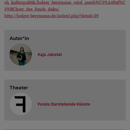
ch_kulturpolitik/holger_bergmann_wird_gesch%C3%A4ftsf%C
3%BChrer_des_fonds_daku/
http://holger-bergmann.de/index2.php?detail=39
Autor*in
Kaja Jakstat
Theater
Fonds Darstellende Künste