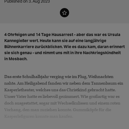
Published on 3. Aug 2023
4 Ohrfeigen und 14 Tage Hausarrest - aber das war es Ursula
Kannegießer wert. Heute kann sie auf eine langjährige
Bühnenkarriere zurückblicken. Wie es dazu kam, daran erinnert
sie sich genau - und nimmt uns mit in ihre Nachkriegskindheit
in Mosbach.
Das erste Schulhalbjahr verging wie im Flug, Weihnachten
nahte. Am Heiligabend fanden wir neben dem Tannenbaum ein
Kasperletheater, welches uns das Christkind gebracht hatte.
Unser Vater hatte es liebevoll gezimmert. Wie großartig war es
doch ausgestattet, sogar mit Wechselkulissen und einem roten
Vorhang, den man zuziehen konnte. Gummiköpfe für die
Kasperlefiguren konnte man kaufen.
Großmutter hatte den Vorhang genäht und vorübergehend den