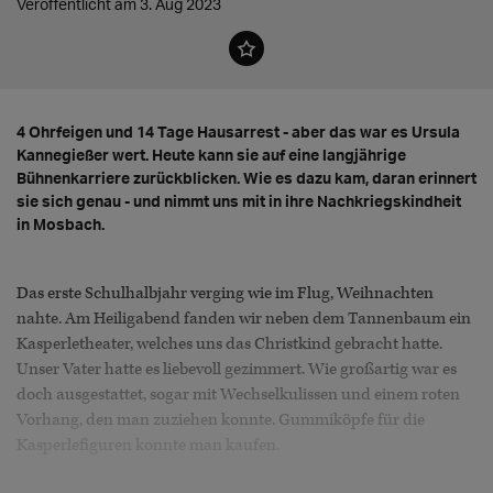
Veröffentlicht am 3. Aug 2023
4 Ohrfeigen und 14 Tage Hausarrest - aber das war es Ursula
Kannegießer wert. Heute kann sie auf eine langjährige
Bühnenkarriere zurückblicken. Wie es dazu kam, daran erinnert
sie sich genau - und nimmt uns mit in ihre Nachkriegskindheit
in Mosbach.
Das erste Schulhalbjahr verging wie im Flug, Weihnachten
nahte. Am Heiligabend fanden wir neben dem Tannenbaum ein
Kasperletheater, welches uns das Christkind gebracht hatte.
Unser Vater hatte es liebevoll gezimmert. Wie großartig war es
doch ausgestattet, sogar mit Wechselkulissen und einem roten
Vorhang, den man zuziehen konnte. Gummiköpfe für die
Kasperlefiguren konnte man kaufen.
Großmutter hatte den Vorhang genäht und vorübergehend den