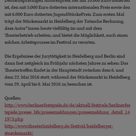
Deutschsprachigen Autorenpreis, der mit 10.000 Euro dotierten
ist, den mit 5.000 Euro dotierten internationalen Preis sowie den
mit 6.000 Euro dotierten JugendStückePreis. Zum ersten Mal
trägt der Stückemarkt in Heidelberg der Tatsache Rechnung,
dass Autor*innen heute vielfältig im und mit dem
Theaterbetrieb arbeiten, und bietet die Möglichkeit, auch einen
solchen Arbeitsprozess im Festival zu verorten.
Die Ergebnisse der Jurytätigkeit in Heidelberg und Berlin sind
dann fast zeitgleich im Frühjahr nächsten Jahres zu sehen: Das
Theatertreffen findet in der Hauptstadt zwischen dem 6. und
dem 22. Mai 2016 statt, während der Stückemarkt in Heidelberg
vom 29. April bis 8. Mai 2016 zu besuchen ist.
Quellen:
http://www.berlinerfestspiele.de/de/aktuell/festivals/berlinerfes
tspiele/presse_bfs/pressemeldungen/pressemeldung_detail_14
1973.php
http://www.theaterheidelberg.de/festival/heidelberger-
stueckemarkt/