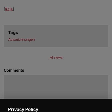
[
KaJa
]
Tags
Auszeichnungen
All news
Comments
Privacy Policy
Save