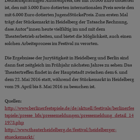
Deutschsprachigen Autorenpreis, der mit 10.000 Euro dotierten
ist, den mit 5.000 Euro dotierten internationalen Preis sowie den
mit 6.000 Euro dotierten JugendStückePreis. Zum ersten Mal
trägt der Stückemarkt in Heidelberg der Tatsache Rechnung,
dass Autor*innen heute vielfältig im und mit dem
Theaterbetrieb arbeiten, und bietet die Möglichkeit, auch einen
solchen Arbeitsprozess im Festival zu verorten.
Die Ergebnisse der Jurytätigkeit in Heidelberg und Berlin sind
dann fast zeitgleich im Frühjahr nächsten Jahres zu sehen: Das
Theatertreffen findet in der Hauptstadt zwischen dem 6. und
dem 22. Mai 2016 statt, während der Stückemarkt in Heidelberg
vom 29. April bis 8. Mai 2016 zu besuchen ist.
Quellen:
http://www.berlinerfestspiele.de/de/aktuell/festivals/berlinerfes
tspiele/presse_bfs/pressemeldungen/pressemeldung_detail_14
1973.php
http://www.theaterheidelberg.de/festival/heidelberger-
stueckemarkt/