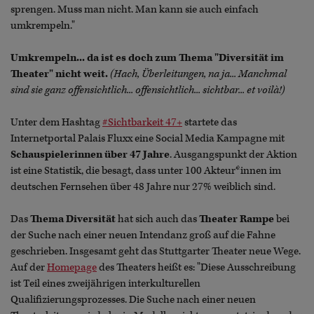
sprengen. Muss man nicht. Man kann sie auch einfach
umkrempeln."
Umkrempeln... da ist es doch zum Thema "Diversität im
Theater" nicht weit.
(Hach, Überleitungen, na ja... Manchmal
sind sie ganz offensichtlich... offensichtlich... sichtbar... et voilà!)
Unter dem Hashtag
#Sichtbarkeit 47+
startete das
Internetportal Palais Fluxx eine Social Media Kampagne mit
Schauspielerinnen über 47 Jahre
. Ausgangspunkt der Aktion
ist eine Statistik, die besagt, dass unter 100 Akteur*innen im
deutschen Fernsehen über 48 Jahre nur 27% weiblich sind.
Das
Thema Diversität
hat sich auch das
Theater Rampe
bei
der Suche nach einer neuen Intendanz groß auf die Fahne
geschrieben. Insgesamt geht das Stuttgarter Theater neue Wege.
Auf der
Homepage
des Theaters heißt es: "Diese Ausschreibung
ist Teil eines zweijährigen interkulturellen
Qualifizierungsprozesses. Die Suche nach einer neuen