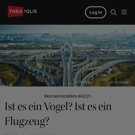
Log in
© Photo by
on Unsplash
HUA LING
Wochenrückblick #42/21
Ist es ein Vogel? Ist es ein
Flugzeug?