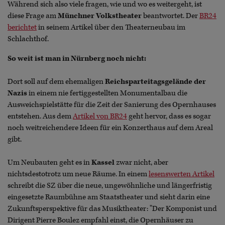
Während sich also viele fragen, wie und wo es weitergeht, ist
diese Frage am
Münchner Volkstheater
beantwortet. Der
BR24
berichtet
in seinem Artikel über den Theaterneubau im
Schlachthof.
So weit ist man in Nürnberg noch nicht:
Dort soll auf dem ehemaligen
Reichsparteitagsgelände der
Nazis
in einem nie fertiggestellten Monumentalbau die
Ausweichspielstätte für die Zeit der Sanierung des Opernhauses
entstehen. Aus dem
Artikel von BR24
geht hervor, dass es sogar
noch weitreichendere Ideen für ein Konzerthaus auf dem Areal
gibt.
Um Neubauten geht es in
Kassel
zwar nicht, aber
nichtsdestotrotz um neue Räume. In einem
lesenswerten Artikel
schreibt die SZ über die neue, ungewöhnliche und längerfristig
eingesetzte Raumbühne am Staatstheater und sieht darin eine
Zukunftsperspektive für das Musiktheater: "Der Komponist und
Dirigent Pierre Boulez empfahl einst, die Opernhäuser zu