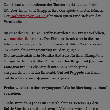
Dabei fand unter anderem der Theatermarkt statt, auf dem
Künstler*innen und Gruppen ihre Gastspiele anbieten können.
Der
Hörbeitrag von WDR5
gibt einen guten Eindruck von der
Veranstaltung.
Im Zuge des INTHEGA-Treffens wurden auch
Preise
verliehen,
wie
nachtkritik
berichtet. Der Ehrenpreis, mit dem in diesem
Jahr aus Coronagründen nicht wie sonst üblich Produktionen
im Gastspieltheater gewürdigt wurden, ging an
Kulturstaatsministerin
Monika Grütters
für ihren Kampf um
Hilfsgelder für die Kultur. Zudem wurden
Birgit und Joachim
Landgraf
für ihr Lebenswerk mit einem Sonderpreis
ausgezeichnet und das Ensemble
United Puppets
aus Berlin
mit dem Kinder-und-Jugendtheaterpreis.
Preise wurden in der vergangenen Woche überhaupt zuhauf
verliehen.
Thalia-Intendant
Joachim Lux
erhielt in St. Petersburg den
Baltic Star International Award
. Verliehen wurde Lux die