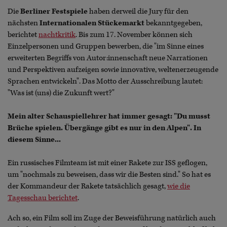
Die
Berliner Festspiele
haben derweil die Jury für den
nächsten
Internationalen Stückemarkt
bekanntgegeben,
berichtet
nachtkritik
. Bis zum 17. November können sich
Einzelpersonen und Gruppen bewerben, die "im Sinne eines
erweiterten Begriffs von Autor:innenschaft neue Narrationen
und Perspektiven aufzeigen sowie innovative, weltenerzeugende
Sprachen entwickeln". Das Motto der Ausschreibung lautet:
"Was ist (uns) die Zukunft wert?"
Mein alter Schauspiellehrer hat immer gesagt: "Du musst
Brüche spielen. Übergänge gibt es nur in den Alpen". In
diesem Sinne...
Ein russisches Filmteam ist mit einer Rakete zur ISS geflogen,
um "nochmals zu beweisen, dass wir die Besten sind." So hat es
der Kommandeur der Rakete tatsächlich gesagt,
wie die
Tagesschau berichtet
.
Ach so, ein Film soll im Zuge der Beweisführung natürlich auch