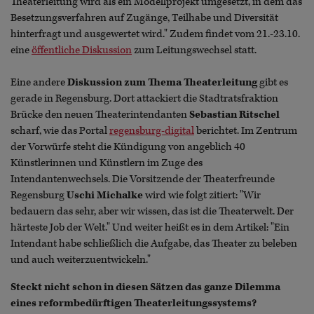
Theaterleitung wird als ein Modellprojekt umgesetzt, in dem das
Besetzungsverfahren auf Zugänge, Teilhabe und Diversität
hinterfragt und ausgewertet wird." Zudem findet vom 21.-23.10.
eine
öffentliche Diskussion
zum Leitungswechsel statt.
Eine andere
Diskussion zum Thema Theaterleitung
gibt es
gerade in Regensburg. Dort attackiert die Stadtratsfraktion
Brücke den neuen Theaterintendanten
Sebastian Ritschel
scharf, wie das Portal
regensburg-digital
berichtet. Im Zentrum
der Vorwürfe steht die Kündigung von angeblich 40
Künstlerinnen und Künstlern im Zuge des
Intendantenwechsels. Die Vorsitzende der Theaterfreunde
Regensburg
Uschi Michalke
wird wie folgt zitiert: "Wir
bedauern das sehr, aber wir wissen, das ist die Theaterwelt. Der
härteste Job der Welt." Und weiter heißt es in dem Artikel: "Ein
Intendant habe schließlich die Aufgabe, das Theater zu beleben
und auch weiterzuentwickeln."
Steckt nicht schon in diesen Sätzen das ganze Dilemma
eines reformbedürftigen Theaterleitungssystems?